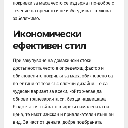
покривки за маса често се издържат по-добре с
течение на времето и не избледняват толкова
забележимо.
Икономически
ефективен стил
При закупуване на домакински стоки,
достъпността често е определящ фактор и
обикновените покривки за маса обикновено са
по-евтини от тези със сложни дизайни. Те са
чудесен вариант за всеки, който желае да
обнови трапезарията си, без да надвишава
бюджета си, тъй като въпреки намалената си
цена, те имат изискан и привлекателен външен
вид. За част от цената, добре подбраната