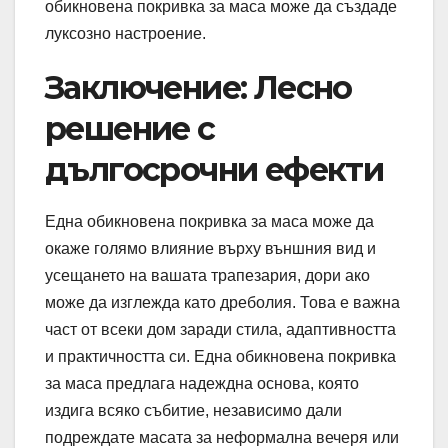
обикновена покривка за маса може да създаде
луксозно настроение.
Заключение: Лесно
решение с
дългосрочни ефекти
Една обикновена покривка за маса може да
окаже голямо влияние върху външния вид и
усещането на вашата трапезария, дори ако
може да изглежда като дреболия. Това е важна
част от всеки дом заради стила, адаптивността
и практичността си. Една обикновена покривка
за маса предлага надеждна основа, която
издига всяко събитие, независимо дали
подреждате масата за неформална вечеря или