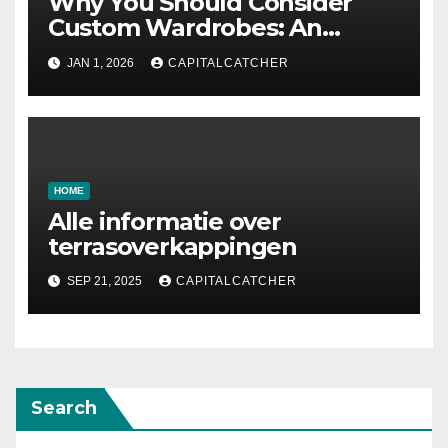
Why You Should Consider
Custom Wardrobes: An
Intelligent Approach to
JAN 1, 2026
CAPITALCATCHER
Designing Your Storage
Space
HOME
Alle informatie over
terrasoverkappingen
SEP 21, 2025
CAPITALCATCHER
Search