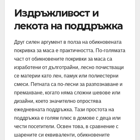
Издръжливост и
лекота на поддръжка
Друг силен аргумент в полза на обикновената
покривка за маса е практичността. По-голямата
част от обикновените покривки за маса са
изработени от дълготрайни, лесно почистващи
се материи като лен, памук или полиестерни
смеси. Петната са по-лесни за разпознаване и
премахване, когато няма сложни шевове или
дизайни, което значително опростява
ежедневната поддръжка. Тази простота на
поддръжка е голям плюс в домове с деца или
чести посетители. Освен това, в сравнение с
шарените си еквиваленти, обикновените