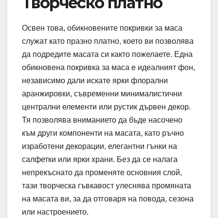
Творческо платно
Освен това, обикновените покривки за маса
служат като празно платно, което ви позволява
да подредите масата си както пожелаете. Една
обикновена покривка за маса е идеалният фон,
независимо дали искате ярки флорални
аранжировки, съвременни минималистични
централни елементи или рустик дървен декор.
Тя позволява вниманието да бъде насочено
към други компоненти на масата, като ръчно
изработени декорации, елегантни гънки на
салфетки или ярки храни. Без да се налага
непрекъснато да променяте основния слой,
тази творческа гъвкавост улеснява промяната
на масата ви, за да отговаря на повода, сезона
или настроението.