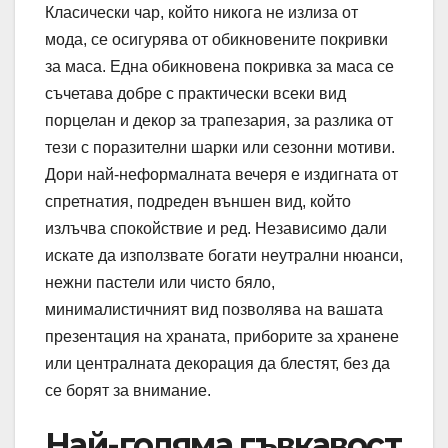
Класически чар, който никога не излиза от
мода, се осигурява от обикновените покривки
за маса. Една обикновена покривка за маса се
съчетава добре с практически всеки вид
порцелан и декор за трапезария, за разлика от
тези с поразителни шарки или сезонни мотиви.
Дори най-неформалната вечеря е издигната от
спретнатия, подреден външен вид, който
излъчва спокойствие и ред. Независимо дали
искате да използвате богати неутрални нюанси,
нежни пастели или чисто бяло,
минималистичният вид позволява на вашата
презентация на храната, приборите за хранене
или централната декорация да блестят, без да
се борят за внимание.
Най-голяма гъвкавост