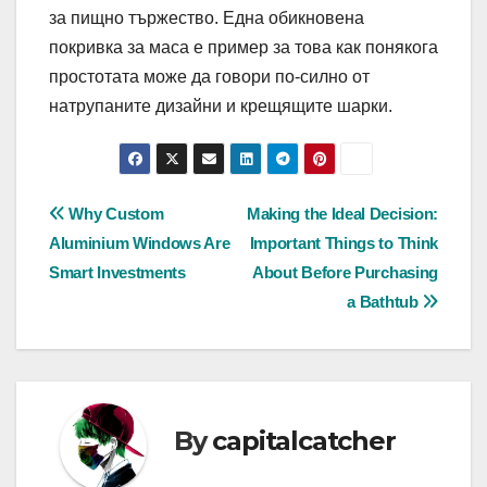
за пищно тържество. Една обикновена
покривка за маса е пример за това как понякога
простотата може да говори по-силно от
натрупаните дизайни и крещящите шарки.
Post
Why Custom
Making the Ideal Decision:
Aluminium Windows Are
Important Things to Think
navigation
Smart Investments
About Before Purchasing
a Bathtub
By
capitalcatcher