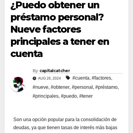
¿Puedo obtener un
préstamo personal?
Nueve factores
principales a tener en
cuenta
By
capitalcatcher
#cuenta
,
#factores
,
AUG 26, 2024
#nueve
,
#obtener
,
#personal
,
#préstamo
,
#principales
,
#puedo
,
#tener
Son una opción popular para la consolidación de
deudas, ya que tienen tasas de interés más bajas