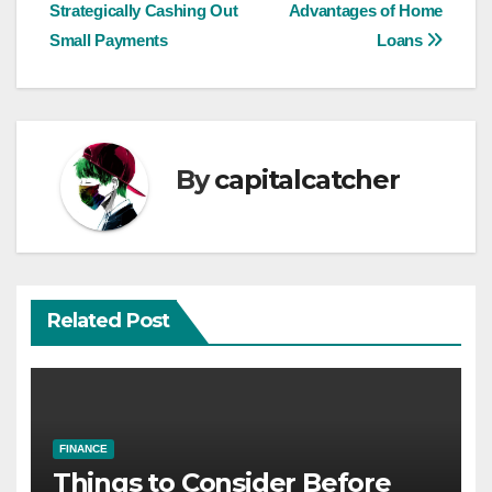
Strategically Cashing Out
Advantages of Home
navigation
Small Payments
Loans
By
capitalcatcher
Related Post
FINANCE
Things to Consider Before