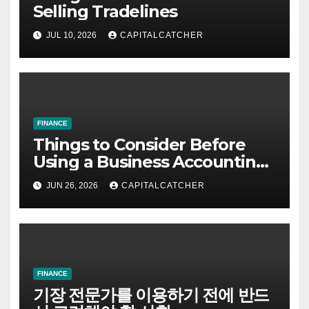
Selling Tradelines
JUL 10, 2026
CAPITALCATCHER
FINANCE
Things to Consider Before
Using a Business Accounting
Advisory Service
JUN 26, 2026
CAPITALCATCHER
FINANCE
기장 전문가를 이용하기 전에 반드