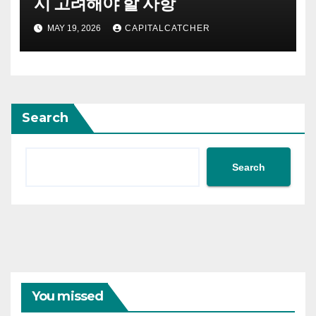
시 고려해야 할 사항
MAY 19, 2026
CAPITALCATCHER
Search
Search
You missed