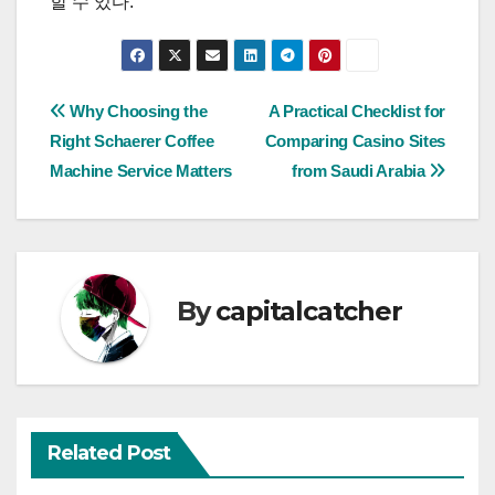
할 수 있다.
Post
Why Choosing the
A Practical Checklist for
Right Schaerer Coffee
Comparing Casino Sites
navigation
Machine Service Matters
from Saudi Arabia
By
capitalcatcher
Related Post