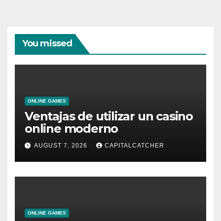
You missed
ONLINE GAMES
Ventajas de utilizar un casino
online moderno
AUGUST 7, 2026
CAPITALCATCHER
ONLINE GAMES