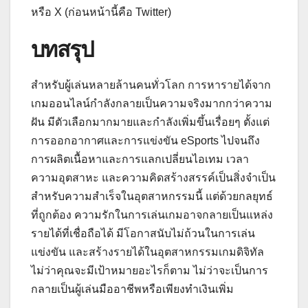
หรือ X (ก่อนหน้านี้คือ Twitter)
บทสรุป
สำหรับผู้เล่นหลายล้านคนทั่วโลก การหารายได้จาก
เกมออนไลน์กำลังกลายเป็นความจริงมากกว่าความ
ฝัน มีตัวเลือกมากมายและกำลังเพิ่มขึ้นเรื่อยๆ ตั้งแต่
การออกอากาศและการแข่งขัน eSports ไปจนถึง
การผลิตเนื้อหาและการแลกเปลี่ยนไอเทม เวลา
ความอุตสาหะ และความคิดสร้างสรรค์เป็นสิ่งจำเป็น
สำหรับความสำเร็จในอุตสาหกรรมนี้ แต่ด้วยกลยุทธ์
ที่ถูกต้อง ความรักในการเล่นเกมอาจกลายเป็นแหล่ง
รายได้ที่เชื่อถือได้ มีโอกาสนับไม่ถ้วนในการเล่น
แข่งขัน และสร้างรายได้ในอุตสาหกรรมเกมดิจิทัล
ไม่ว่าคุณจะมีเป้าหมายอะไรก็ตาม ไม่ว่าจะเป็นการ
กลายเป็นผู้เล่นมืออาชีพหรือเพียงทำเงินเพิ่ม