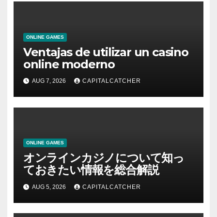
ONLINE GAMES
Ventajas de utilizar un casino
online moderno
AUG 7, 2026
CAPITALCATCHER
ONLINE GAMES
オンラインカジノについて知っ
ておきたい情報を総合解説
AUG 5, 2026
CAPITALCATCHER