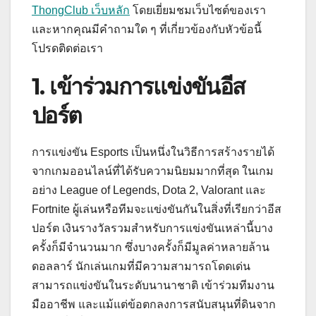
ThongClub เว็บหลัก
โดยเยี่ยมชมเว็บไซต์ของเรา
และหากคุณมีคำถามใด ๆ ที่เกี่ยวข้องกับหัวข้อนี้
โปรดติดต่อเรา
1. เข้าร่วมการแข่งขันอีส
ปอร์ต
การแข่งขัน Esports เป็นหนึ่งในวิธีการสร้างรายได้
จากเกมออนไลน์ที่ได้รับความนิยมมากที่สุด ในเกม
อย่าง League of Legends, Dota 2, Valorant และ
Fortnite ผู้เล่นหรือทีมจะแข่งขันกันในสิ่งที่เรียกว่าอีส
ปอร์ต เงินรางวัลรวมสำหรับการแข่งขันเหล่านี้บาง
ครั้งก็มีจำนวนมาก ซึ่งบางครั้งก็มีมูลค่าหลายล้าน
ดอลลาร์ นักเล่นเกมที่มีความสามารถโดดเด่น
สามารถแข่งขันในระดับนานาชาติ เข้าร่วมทีมงาน
มืออาชีพ และแม้แต่ข้อตกลงการสนับสนุนที่ดินจาก