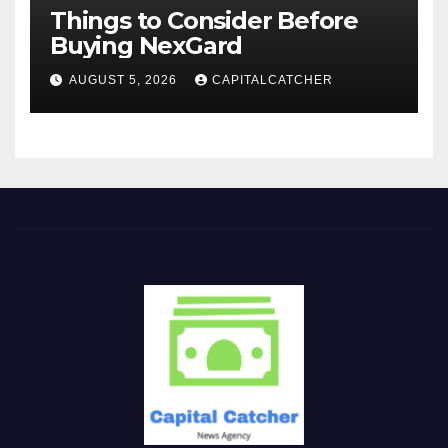
Things to Consider Before
Buying NexGard
AUGUST 5, 2026
CAPITALCATCHER