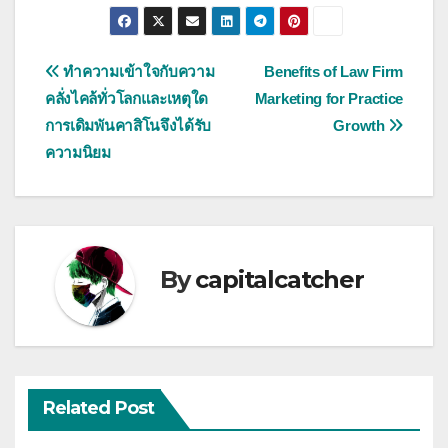
Post
ทำความเข้าใจกับความ
Benefits of Law Firm
คลั่งไคล้ทั่วโลกและเหตุใด
Marketing for Practice
navigation
การเดิมพันคาสิโนจึงได้รับ
Growth
ความนิยม
By
capitalcatcher
Related Post