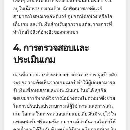
แฟนๆ จำนวนมาก การตลาดแบบพันธมิตรอาจรวม
อยู่ในเนื้อหาของเกมด้วย นักพัฒนาซอฟต์แวร์
สามารถโฆษณาซอฟต์แวร์ อุปกรณ์ต่อพ่วง หรือไอ
เท็มเกม และรับเงินสำหรับธุรกรรมแต่ละรายการที่
ทำโดยใช้ลิงก์อ้างอิงของพวกเขา
4. การตรวจสอบและ
ประเมินเกม
ก่อนที่เกมจะวางจำหน่ายอย่างเป็นทางการ ผู้สร้างมัก
จะขอความคิดเห็นจากเกมเมอร์ ทำให้ผู้เล่นสามารถ
รับเงินเพื่อทดสอบและประเมินเกมใหม่ได้ ธุรกิจ
ชดเชยการวิพากษ์วิจารณ์อย่างตรงไปตรงมาซึ่งช่วย
ในการปรับปรุงประสบการณ์ผู้ใช้ ภาพ และการเล่น
เกม โอกาสในการทดสอบเกมแบบเสียเงินมีระบุไว้ใน
แพลตฟอร์มฟรีแลนซ์มากมาย แม้ว่ามันอาจไม่ทำให้
คุณร่ำรวยได้ในทันที แต่เป็นวิธีง่ายๆ ในการสร้างเงิน