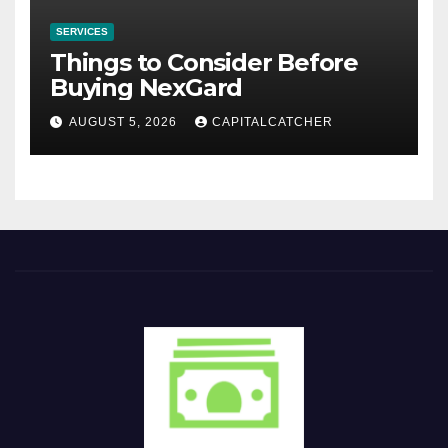
SERVICES
Things to Consider Before
Buying NexGard
AUGUST 5, 2026
CAPITALCATCHER