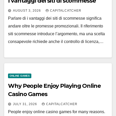
I vantaggi dei siti di scommesse
AUGUST 3, 2026
CAPITALCATCHER
Parlare di i vantaggi dei siti di scommesse significa
andare oltre le promesse promozionali. Il riferimento
siti scommesse introduce l’argomento, ma una scelta
consapevole richiede anche il controllo di licenza,…
ONLINE GAMES
Why People Enjoy Playing Online
Casino Games
JULY 31, 2026
CAPITALCATCHER
People enjoy online casino games for many reasons.