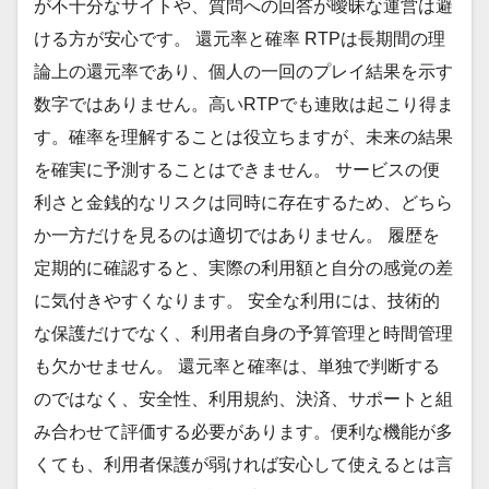
が不十分なサイトや、質問への回答が曖昧な運営は避
ける方が安心です。 還元率と確率 RTPは長期間の理
論上の還元率であり、個人の一回のプレイ結果を示す
数字ではありません。高いRTPでも連敗は起こり得ま
す。確率を理解することは役立ちますが、未来の結果
を確実に予測することはできません。 サービスの便
利さと金銭的なリスクは同時に存在するため、どちら
か一方だけを見るのは適切ではありません。 履歴を
定期的に確認すると、実際の利用額と自分の感覚の差
に気付きやすくなります。 安全な利用には、技術的
な保護だけでなく、利用者自身の予算管理と時間管理
も欠かせません。 還元率と確率は、単独で判断する
のではなく、安全性、利用規約、決済、サポートと組
み合わせて評価する必要があります。便利な機能が多
くても、利用者保護が弱ければ安心して使えるとは言