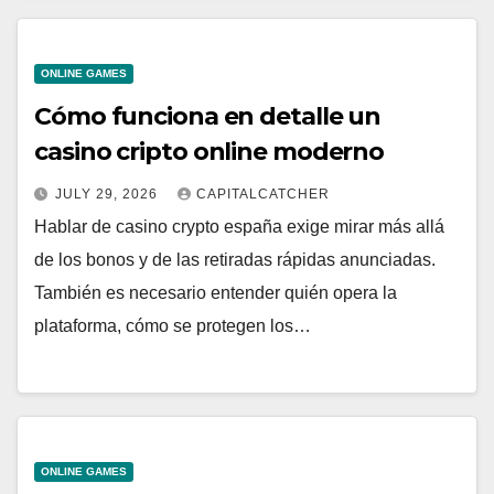
ONLINE GAMES
Cómo funciona en detalle un
casino cripto online moderno
JULY 29, 2026
CAPITALCATCHER
Hablar de casino crypto españa exige mirar más allá
de los bonos y de las retiradas rápidas anunciadas.
También es necesario entender quién opera la
plataforma, cómo se protegen los…
ONLINE GAMES