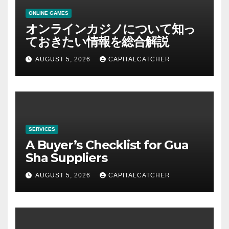
ONLINE GAMES
オンラインカジノについて知っ
ておきたい情報を総合解説
AUGUST 5, 2026
CAPITALCATCHER
SERVICES
A Buyer’s Checklist for Gua
Sha Suppliers
AUGUST 5, 2026
CAPITALCATCHER