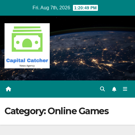
Skip
Fri. Aug 7th, 2026
1:20:49 PM
to
content
Category:
Online Games