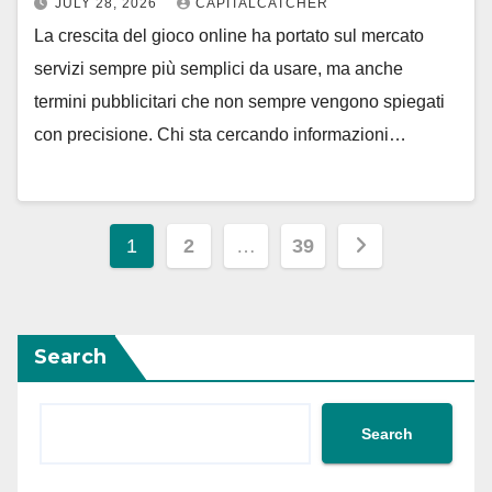
JULY 28, 2026
CAPITALCATCHER
La crescita del gioco online ha portato sul mercato
servizi sempre più semplici da usare, ma anche
termini pubblicitari che non sempre vengono spiegati
con precisione. Chi sta cercando informazioni…
Posts
1
2
…
39
pagination
Search
Search