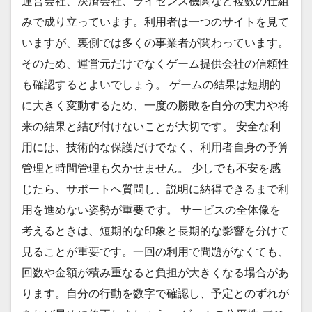
運営会社、決済会社、ライセンス機関など複数の仕組
みで成り立っています。利用者は一つのサイトを見て
いますが、裏側では多くの事業者が関わっています。
そのため、運営元だけでなくゲーム提供会社の信頼性
も確認するとよいでしょう。 ゲームの結果は短期的
に大きく変動するため、一度の勝敗を自分の実力や将
来の結果と結び付けないことが大切です。 安全な利
用には、技術的な保護だけでなく、利用者自身の予算
管理と時間管理も欠かせません。 少しでも不安を感
じたら、サポートへ質問し、説明に納得できるまで利
用を進めない姿勢が重要です。 サービスの全体像を
考えるときは、短期的な印象と長期的な影響を分けて
見ることが重要です。一回の利用で問題がなくても、
回数や金額が積み重なると負担が大きくなる場合があ
ります。自分の行動を数字で確認し、予定とのずれが