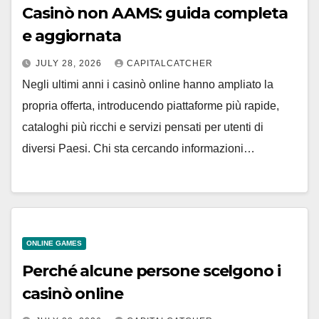
Casinò non AAMS: guida completa
e aggiornata
JULY 28, 2026
CAPITALCATCHER
Negli ultimi anni i casinò online hanno ampliato la
propria offerta, introducendo piattaforme più rapide,
cataloghi più ricchi e servizi pensati per utenti di
diversi Paesi. Chi sta cercando informazioni…
ONLINE GAMES
Perché alcune persone scelgono i
casinò online