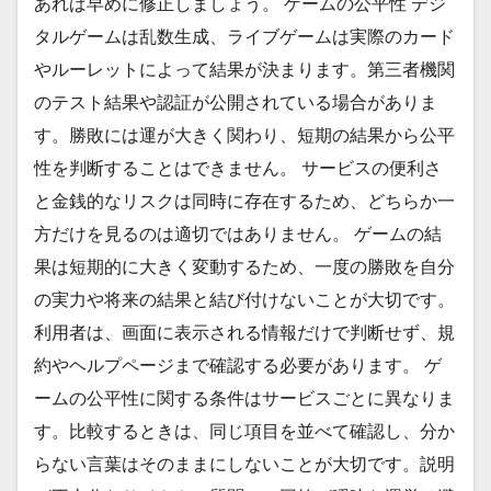
あれば早めに修正しましょう。 ゲームの公平性 デジ
タルゲームは乱数生成、ライブゲームは実際のカード
やルーレットによって結果が決まります。第三者機関
のテスト結果や認証が公開されている場合がありま
す。勝敗には運が大きく関わり、短期の結果から公平
性を判断することはできません。 サービスの便利さ
と金銭的なリスクは同時に存在するため、どちらか一
方だけを見るのは適切ではありません。 ゲームの結
果は短期的に大きく変動するため、一度の勝敗を自分
の実力や将来の結果と結び付けないことが大切です。
利用者は、画面に表示される情報だけで判断せず、規
約やヘルプページまで確認する必要があります。 ゲ
ームの公平性に関する条件はサービスごとに異なりま
す。比較するときは、同じ項目を並べて確認し、分か
らない言葉はそのままにしないことが大切です。説明