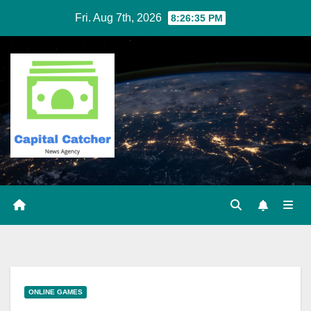
Skip
Fri. Aug 7th, 2026
8:26:36 PM
to
content
ONLINE GAMES