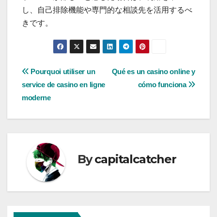
し、自己排除機能や専門的な相談先を活用するべ
きです。
Post
Pourquoi utiliser un
Qué es un casino online y
service de casino en ligne
cómo funciona
navigation
moderne
By
capitalcatcher