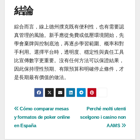
結論
綜合而言，線上德州撲克既有便利性，也有需要認
真管理的風險。新手應從免費或低壓環境開始，先
學會棄牌與控制底池，再逐步學習範圍、概率和對
手利用。選擇平台時，透明度、穩定性與責任工具
比宣傳數字更重要。沒有任何方法可以保證結果，
因此保持理性預期、有限預算和明確停止條件，才
是長期最有價值的做法。
Post
Cómo comparar mesas
Perché molti utenti
y formatos de poker online
scelgono i casino non
navigation
en España
AAMS