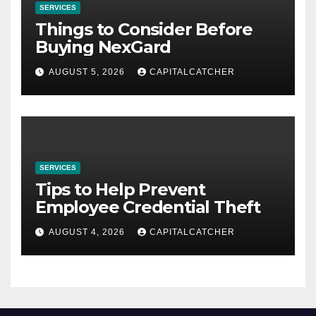
SERVICES
Things to Consider Before
Buying NexGard
AUGUST 5, 2026
CAPITALCATCHER
SERVICES
Tips to Help Prevent
Employee Credential Theft
AUGUST 4, 2026
CAPITALCATCHER