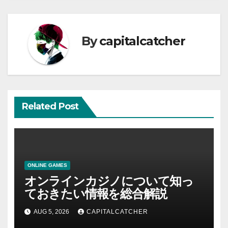
By
capitalcatcher
Related Post
ONLINE GAMES
オンラインカジノについて知っ
ておきたい情報を総合解説
AUG 5, 2026
CAPITALCATCHER