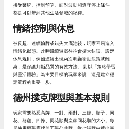
接受棄牌、控制預算、面對波動和遵守停止條件，
都是可以帶到其他生活領域的紀律。
情緒控制與休息
被反超、連續輸牌或錯失大底池後，玩家容易進入
情緒化狀態。此時繼續遊戲往往會擴大錯誤。設定
休息規則，例如連續出現兩次明顯衝動決策就離
桌，是保護判斷品質的有效方法。 對以「策略學習
與靈活體驗」為主要目標的玩家來說，這是建立穩
定流程的重要一步。
德州撲克牌型與基本規則
玩家需要熟悉高牌、一對、兩對、三條、順子、同
花、葫蘆、四條、同花順與皇家同花順的大小。每
局使用兩張底牌與五張公共牌，從七張牌中選出最