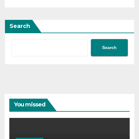
Search
Search
You missed