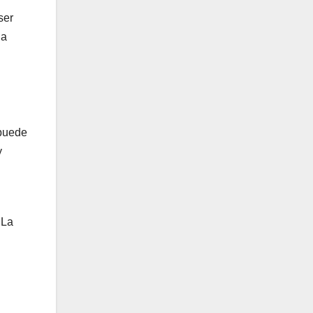
ser
na
 puede
y
 La