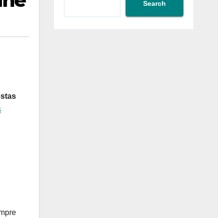
ine
Search
estas
s
empre