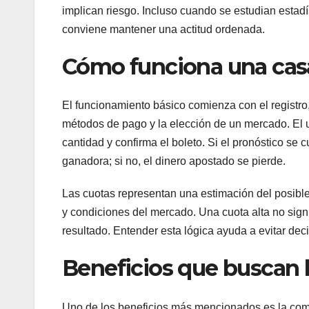
implican riesgo. Incluso cuando se estudian estad
conviene mantener una actitud ordenada.
Cómo funciona una casa
El funcionamiento básico comienza con el registro,
métodos de pago y la elección de un mercado. El 
cantidad y confirma el boleto. Si el pronóstico se
ganadora; si no, el dinero apostado se pierde.
Las cuotas representan una estimación del posible
y condiciones del mercado. Una cuota alta no sign
resultado. Entender esta lógica ayuda a evitar de
Beneficios que buscan l
Uno de los beneficios más mencionados es la com