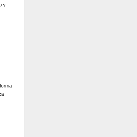
o y
aforma
za