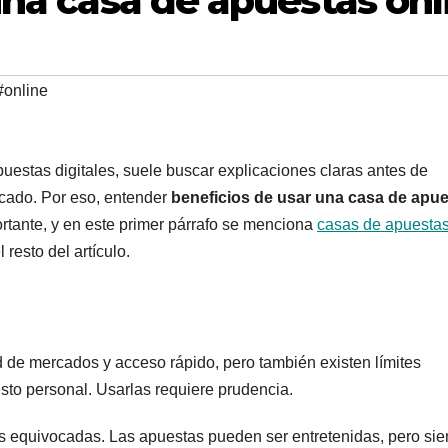
una casa de apuestas onl
#online
estas digitales, suele buscar explicaciones claras antes de
rcado. Por eso, entender
beneficios de usar una casa de apu
rtante, y en este primer párrafo se menciona
casas de apuesta
 resto del artículo.
 de mercados y acceso rápido, pero también existen límites
sto personal. Usarlas requiere prudencia.
s equivocadas. Las apuestas pueden ser entretenidas, pero si