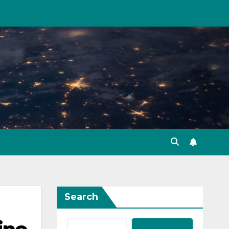
Search