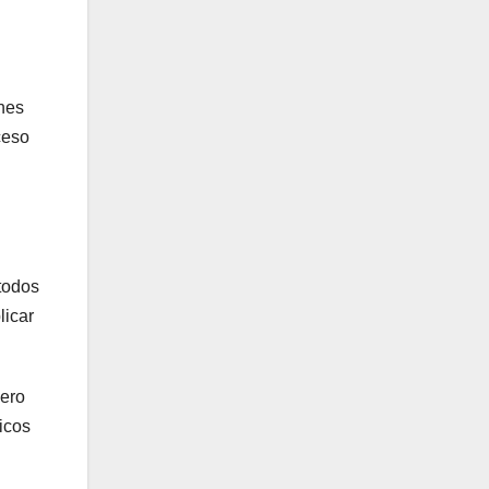
ones
ceso
étodos
licar
nero
icos