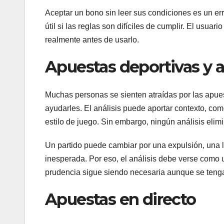
Aceptar un bono sin leer sus condiciones es un er
útil si las reglas son difíciles de cumplir. El usua
realmente antes de usarlo.
Apuestas deportivas y a
Muchas personas se sienten atraídas por las apue
ayudarles. El análisis puede aportar contexto, com
estilo de juego. Sin embargo, ningún análisis elimi
Un partido puede cambiar por una expulsión, una le
inesperada. Por eso, el análisis debe verse como
prudencia sigue siendo necesaria aunque se tenga
Apuestas en directo