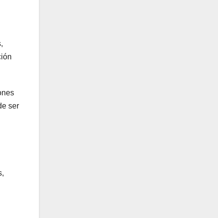
,
ción
ones
de ser
s,