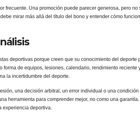
ror frecuente. Una promoción puede parecer generosa, pero no 
rio debe mirar más allá del título del bono y entender cómo funcio
nálisis
stas deportivas porque creen que su conocimiento del deporte
o forma de equipos, lesiones, calendario, rendimiento reciente 
na la incertidumbre del deporte.
sión, una decisión arbitral, un error individual o una condición
 una herramienta para comprender mejor, no como una garantía.
 experiencia deportiva.