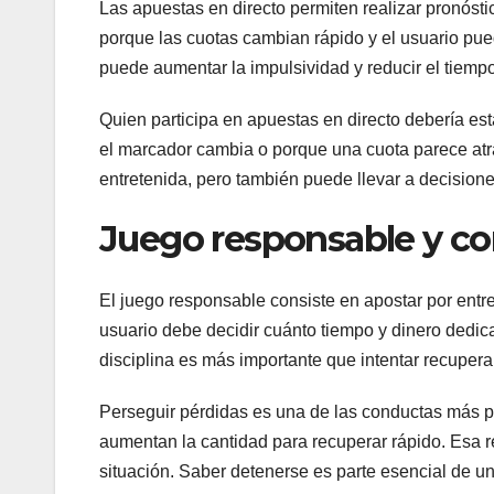
Las apuestas en directo permiten realizar pronóst
porque las cuotas cambian rápido y el usuario pue
puede aumentar la impulsividad y reducir el tiemp
Quien participa en apuestas en directo debería es
el marcador cambia o porque una cuota parece atr
entretenida, pero también puede llevar a decision
Juego responsable y co
El juego responsable consiste en apostar por entre
usuario debe decidir cuánto tiempo y dinero dedicar
disciplina es más importante que intentar recupera
Perseguir pérdidas es una de las conductas más p
aumentan la cantidad para recuperar rápido. Esa r
situación. Saber detenerse es parte esencial de u