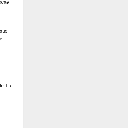
nante
rque
er
le. La