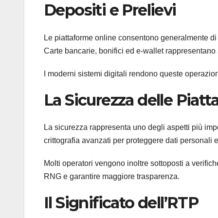
Depositi e Prelievi
Le piattaforme online consentono generalmente di ef
Carte bancarie, bonifici ed e-wallet rappresentano a
I moderni sistemi digitali rendono queste operazioni
La Sicurezza delle Piat
La sicurezza rappresenta uno degli aspetti più impor
crittografia avanzati per proteggere dati personali e
Molti operatori vengono inoltre sottoposti a verific
RNG e garantire maggiore trasparenza.
Il Significato dell’RTP