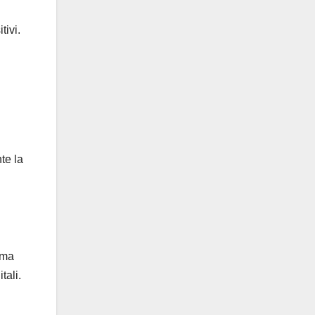
tivi.
te la
ema
tali.