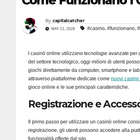
Come Funzionano i 
By
capitalcatcher
#casino
,
#funzionano
,
#
MAY 21, 2026
I casinò online utilizzano tecnologie avanzate per of
del settore tecnologico, oggi milioni di utenti posso
giochi direttamente da computer, smartphone e tab
attraverso piattaforme dedicate come
nuovi casin
gioco online e le sue principali caratteristiche.
Registrazione e Accesso
Il primo passo per utilizzare un casinò online con
registrazione, gli utenti possono accedere alla piatt
funzionalità offerte dal sito.