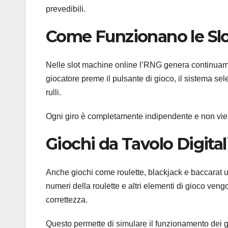
prevedibili.
Come Funzionano le Slo
Nelle slot machine online l’RNG genera continua
giocatore preme il pulsante di gioco, il sistema s
rulli.
Ogni giro è completamente indipendente e non viene
Giochi da Tavolo Digital
Anche giochi come roulette, blackjack e baccarat uti
numeri della roulette e altri elementi di gioco veng
correttezza.
Questo permette di simulare il funzionamento dei gio