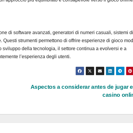
e di software avanzati, generatori di numeri casuali, sistemi d
ve. Questi strumenti permettono di offrire esperienze di gioco mo
o sviluppo della tecnologia, il settore continua a evolversi e a
temente l’esperienza degli utenti.
Aspectos a considerar antes de jugar 
casino onl