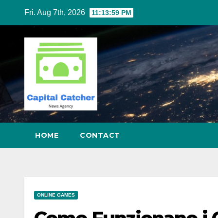
Skip
Fri. Aug 7th, 2026
11:14:00 PM
to
content
HOME
CONTACT
ONLINE GAMES