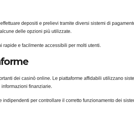
fettuare depositi e prelievi tramite diversi sistemi di pagament
lcune delle opzioni più utilizzate.
 rapide e facilmente accessibili per molti utenti.
taforme
tanti dei casinò online. Le piattaforme affidabili utilizzano sist
 informazioni finanziarie.
he indipendenti per controllare il corretto funzionamento dei sist