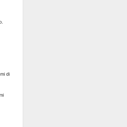
o.
emi di
emi