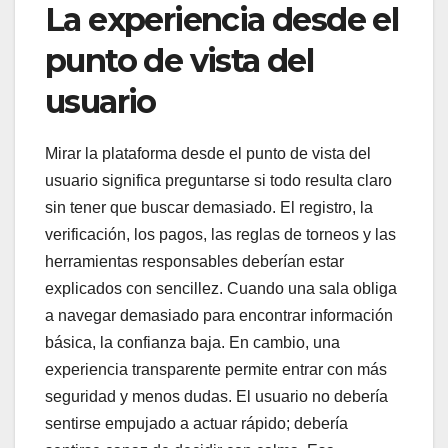
La experiencia desde el
punto de vista del
usuario
Mirar la plataforma desde el punto de vista del
usuario significa preguntarse si todo resulta claro
sin tener que buscar demasiado. El registro, la
verificación, los pagos, las reglas de torneos y las
herramientas responsables deberían estar
explicados con sencillez. Cuando una sala obliga
a navegar demasiado para encontrar información
básica, la confianza baja. En cambio, una
experiencia transparente permite entrar con más
seguridad y menos dudas. El usuario no debería
sentirse empujado a actuar rápido; debería