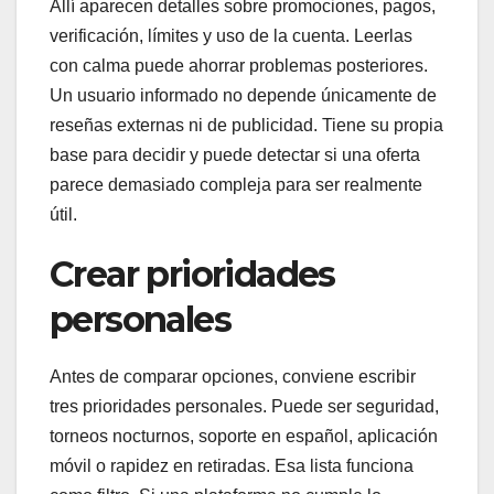
Allí aparecen detalles sobre promociones, pagos,
verificación, límites y uso de la cuenta. Leerlas
con calma puede ahorrar problemas posteriores.
Un usuario informado no depende únicamente de
reseñas externas ni de publicidad. Tiene su propia
base para decidir y puede detectar si una oferta
parece demasiado compleja para ser realmente
útil.
Crear prioridades
personales
Antes de comparar opciones, conviene escribir
tres prioridades personales. Puede ser seguridad,
torneos nocturnos, soporte en español, aplicación
móvil o rapidez en retiradas. Esa lista funciona