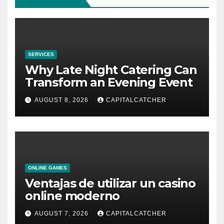
SERVICES
Why Late Night Catering Can
Transform an Evening Event
AUGUST 8, 2026
CAPITALCATCHER
ONLINE GAMES
Ventajas de utilizar un casino
online moderno
AUGUST 7, 2026
CAPITALCATCHER