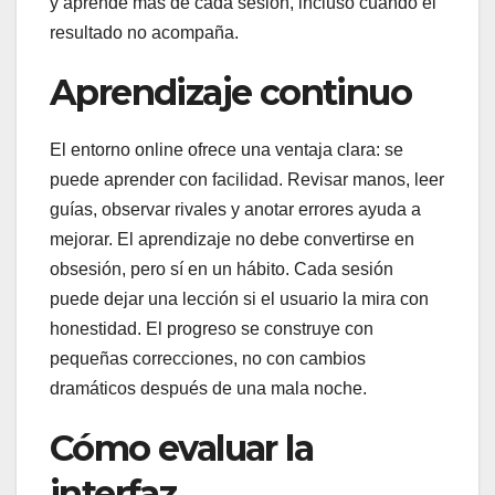
y aprende más de cada sesión, incluso cuando el
resultado no acompaña.
Aprendizaje continuo
El entorno online ofrece una ventaja clara: se
puede aprender con facilidad. Revisar manos, leer
guías, observar rivales y anotar errores ayuda a
mejorar. El aprendizaje no debe convertirse en
obsesión, pero sí en un hábito. Cada sesión
puede dejar una lección si el usuario la mira con
honestidad. El progreso se construye con
pequeñas correcciones, no con cambios
dramáticos después de una mala noche.
Cómo evaluar la
interfaz