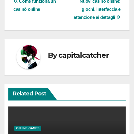
Post
Come funziona un
Nuovi casino online:
casinò online
giochi, interfaccia e
navigation
attenzione ai dettagli
By
capitalcatcher
Related Post
ONLINE GAMES