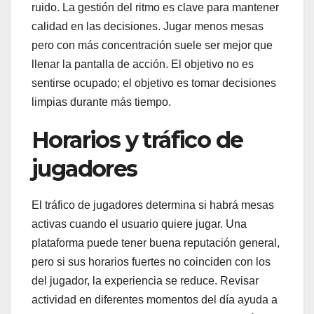
ruido. La gestión del ritmo es clave para mantener
calidad en las decisiones. Jugar menos mesas
pero con más concentración suele ser mejor que
llenar la pantalla de acción. El objetivo no es
sentirse ocupado; el objetivo es tomar decisiones
limpias durante más tiempo.
Horarios y tráfico de
jugadores
El tráfico de jugadores determina si habrá mesas
activas cuando el usuario quiere jugar. Una
plataforma puede tener buena reputación general,
pero si sus horarios fuertes no coinciden con los
del jugador, la experiencia se reduce. Revisar
actividad en diferentes momentos del día ayuda a