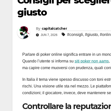
Consigli per sceglier
giusto
By
capitalcatcher
#consigli
,
#giusto
,
#onli
JUN 7, 2026
Parlare di poker online significa entrare in un mon
Quando l’utente si informa su
siti poker non aams
,
ma capire come muoversi con prudenza, quali contro
In Italia il tema viene spesso discusso con toni est
rischi. Una visione utile sta nel mezzo. Le piattafo
condizioni; il giocatore, invece, deve mantenere sem
Controllare la reputazio