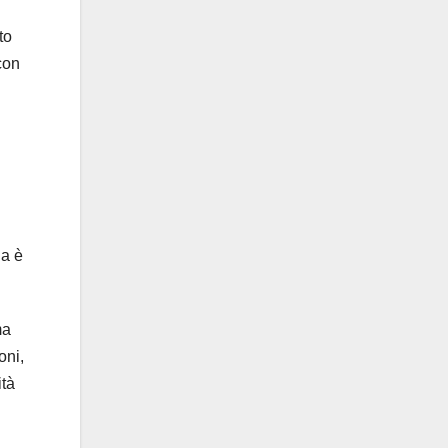
to
con
ia è
ma
oni,
ità