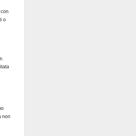
a con
i o
e.
itata
po
a non