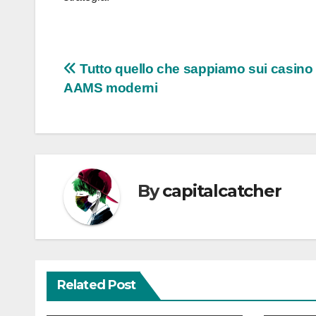
Post
Tutto quello che sappiamo sui casino
AAMS moderni
navigation
By
capitalcatcher
Related Post