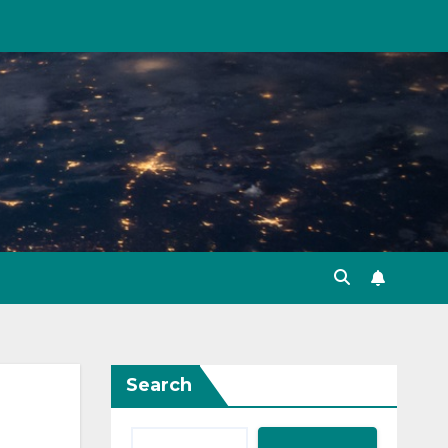
Search