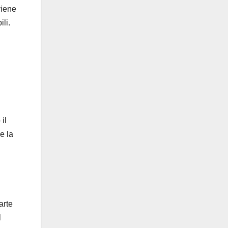
viene
ili.
il
e la
arte
l