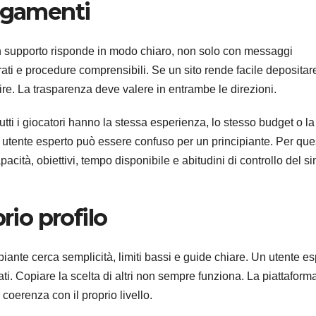
pagamenti
n supporto risponde in modo chiaro, non solo con messaggi
ati e procedure comprensibili. Se un sito rende facile deposita
ire. La trasparenza deve valere in entrambe le direzioni.
utti i giocatori hanno la stessa esperienza, lo stesso budget o la
n utente esperto può essere confuso per un principiante. Per que
acità, obiettivi, tempo disponibile e abitudini di controllo del s
rio profilo
ipiante cerca semplicità, limiti bassi e guide chiare. Un utente e
ati. Copiare la scelta di altri non sempre funziona. La piattaform
coerenza con il proprio livello.