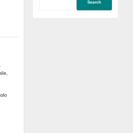
Search
.
ile,
solo