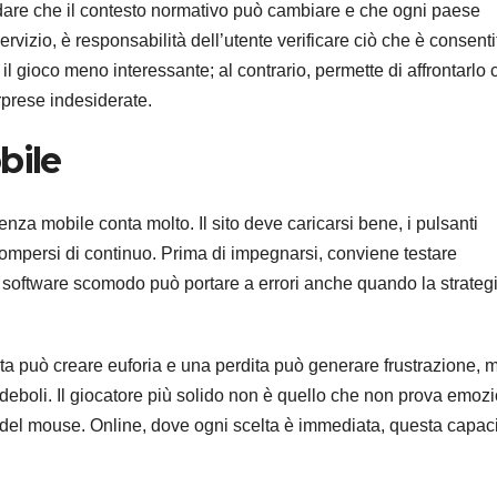
rdare che il contesto normativo può cambiare e che ogni paese
vizio, è responsabilità dell’utente verificare ciò che è consenti
l gioco meno interessante; al contrario, permette di affrontarlo 
prese indesiderate.
bile
nza mobile conta molto. Il sito deve caricarsi bene, i pulsanti
ompersi di continuo. Prima di impegnarsi, conviene testare
n software scomodo può portare a errori anche quando la strateg
ta può creare euforia e una perdita può generare frustrazione, 
eboli. Il giocatore più solido non è quello che non prova emozi
o del mouse. Online, dove ogni scelta è immediata, questa capac