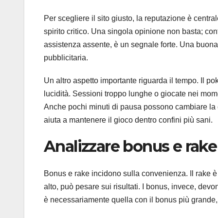
Per scegliere il sito giusto, la reputazione è cent
spirito critico. Una singola opinione non basta; cont
assistenza assente, è un segnale forte. Una buon
pubblicitaria.
Un altro aspetto importante riguarda il tempo. Il po
lucidità. Sessioni troppo lunghe o giocate nei mom
Anche pochi minuti di pausa possono cambiare la qu
aiuta a mantenere il gioco dentro confini più sani.
Analizzare bonus e rake
Bonus e rake incidono sulla convenienza. Il rake è 
alto, può pesare sui risultati. I bonus, invece, dev
è necessariamente quella con il bonus più grande, m