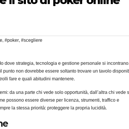
e il sito di poker online
ne
,
#poker
,
#scegliere
do dove strategia, tecnologia e gestione personale si incontrano
 il punto non dovrebbe essere soltanto trovare un tavolo disponib
lli fare e quali abitudini mantenere.
remi: da una parte chi vede solo opportunità, dall’altra chi vede 
rme possono essere diverse per licenza, strumenti, traffico e
pre la stessa priorità: proteggere la propria lucidità.
ne