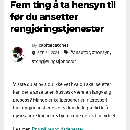
Fem ting å ta hensyn til
før du ansetter
rengjøringstjenester
By
capitalcatcher
#ansetter
,
#hensyn
,
SEP 21, 2024
#rengjøringstjenester
Visste du at hvis du ikke vet hva du skal se etter,
kan det å ansette en husvask være en langvarig
prosess? Mange enkeltpersoner er interessert i
husrengjøringstjenester siden de frigjør tid til å
gjøre andre ting mens hjemmene deres blir ryddet.
Les mer:
Pris på renholdstjenester