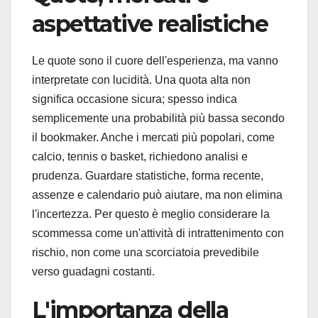
aspettative realistiche
Le quote sono il cuore dell'esperienza, ma vanno
interpretate con lucidità. Una quota alta non
significa occasione sicura; spesso indica
semplicemente una probabilità più bassa secondo
il bookmaker. Anche i mercati più popolari, come
calcio, tennis o basket, richiedono analisi e
prudenza. Guardare statistiche, forma recente,
assenze e calendario può aiutare, ma non elimina
l'incertezza. Per questo è meglio considerare la
scommessa come un'attività di intrattenimento con
rischio, non come una scorciatoia prevedibile
verso guadagni costanti.
L'importanza della