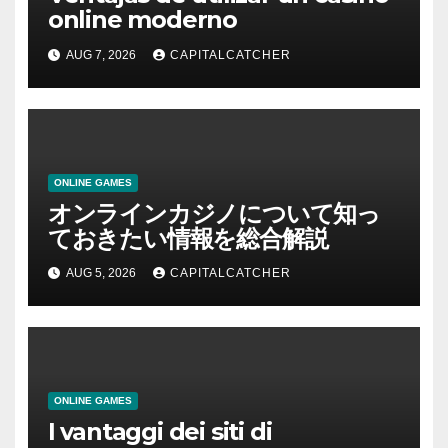
online moderno
AUG 7, 2026
CAPITALCATCHER
ONLINE GAMES
オンラインカジノについて知っ
ておきたい情報を総合解説
AUG 5, 2026
CAPITALCATCHER
ONLINE GAMES
I vantaggi dei siti di