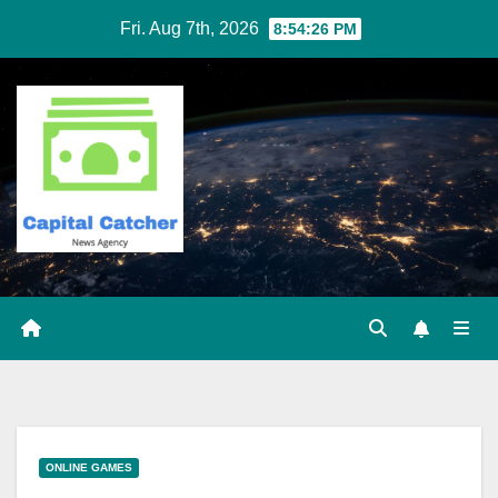
Skip
Fri. Aug 7th, 2026
8:54:27 PM
to
content
ONLINE GAMES