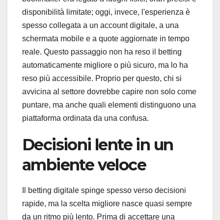
disponibilità limitate; oggi, invece, l'esperienza è
spesso collegata a un account digitale, a una
schermata mobile e a quote aggiornate in tempo
reale. Questo passaggio non ha reso il betting
automaticamente migliore o più sicuro, ma lo ha
reso più accessibile. Proprio per questo, chi si
avvicina al settore dovrebbe capire non solo come
puntare, ma anche quali elementi distinguono una
piattaforma ordinata da una confusa.
Decisioni lente in un
ambiente veloce
Il betting digitale spinge spesso verso decisioni
rapide, ma la scelta migliore nasce quasi sempre
da un ritmo più lento. Prima di accettare una