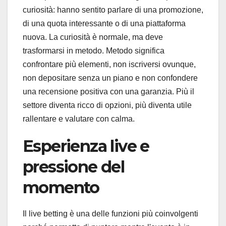
curiosità: hanno sentito parlare di una promozione,
di una quota interessante o di una piattaforma
nuova. La curiosità è normale, ma deve
trasformarsi in metodo. Metodo significa
confrontare più elementi, non iscriversi ovunque,
non depositare senza un piano e non confondere
una recensione positiva con una garanzia. Più il
settore diventa ricco di opzioni, più diventa utile
rallentare e valutare con calma.
Esperienza live e
pressione del
momento
Il live betting è una delle funzioni più coinvolgenti