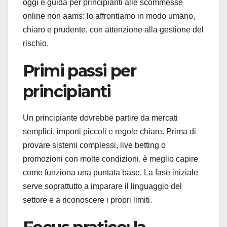
oggi è guida per principianti alle scommesse
online non aams: lo affrontiamo in modo umano,
chiaro e prudente, con attenzione alla gestione del
rischio.
Primi passi per
principianti
Un principiante dovrebbe partire da mercati
semplici, importi piccoli e regole chiare. Prima di
provare sistemi complessi, live betting o
promozioni con molte condizioni, è meglio capire
come funziona una puntata base. La fase iniziale
serve soprattutto a imparare il linguaggio del
settore e a riconoscere i propri limiti.