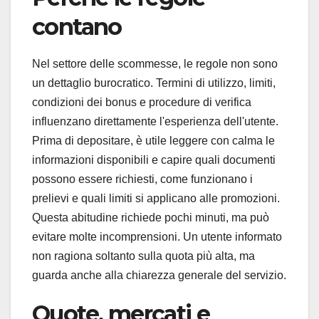
contano
Nel settore delle scommesse, le regole non sono
un dettaglio burocratico. Termini di utilizzo, limiti,
condizioni dei bonus e procedure di verifica
influenzano direttamente l'esperienza dell'utente.
Prima di depositare, è utile leggere con calma le
informazioni disponibili e capire quali documenti
possono essere richiesti, come funzionano i
prelievi e quali limiti si applicano alle promozioni.
Questa abitudine richiede pochi minuti, ma può
evitare molte incomprensioni. Un utente informato
non ragiona soltanto sulla quota più alta, ma
guarda anche alla chiarezza generale del servizio.
Quote, mercati e