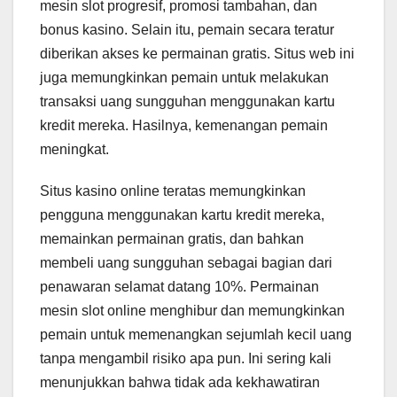
mesin slot progresif, promosi tambahan, dan
bonus kasino. Selain itu, pemain secara teratur
diberikan akses ke permainan gratis. Situs web ini
juga memungkinkan pemain untuk melakukan
transaksi uang sungguhan menggunakan kartu
kredit mereka. Hasilnya, kemenangan pemain
meningkat.
Situs kasino online teratas memungkinkan
pengguna menggunakan kartu kredit mereka,
memainkan permainan gratis, dan bahkan
membeli uang sungguhan sebagai bagian dari
penawaran selamat datang 10%. Permainan
mesin slot online menghibur dan memungkinkan
pemain untuk memenangkan sejumlah kecil uang
tanpa mengambil risiko apa pun. Ini sering kali
menunjukkan bahwa tidak ada kekhawatiran