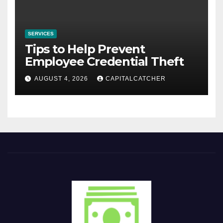
SERVICES
Tips to Help Prevent
Employee Credential Theft
AUGUST 4, 2026
CAPITALCATCHER