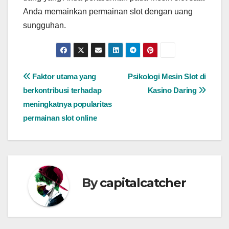
Anda memainkan permainan slot dengan uang
sungguhan.
Post
Faktor utama yang
Psikologi Mesin Slot di
berkontribusi terhadap
Kasino Daring
navigation
meningkatnya popularitas
permainan slot online
By
capitalcatcher