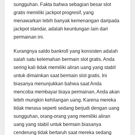
sungguhan. Fakta bahwa sebagian besar slot
gratis memiliki jackpot progresif, yang
menawarkan lebih banyak kemenangan daripada
jackpot standar, adalah keuntungan lain dari
permainan ini.
Kurangnya saldo bankroll yang konsisten adalah
salah satu kelemahan bermain slot gratis. Anda
sering kali tidak memiliki aliran uang yang stabil
untuk dimainkan saat bermain slot gratis. Ini
biasanya menunjukkan bahwa saat Anda
mencoba membayar biaya permainan, Anda akan
lebih mungkin kehilangan uang. Karena mereka
tidak merasa seperti sedang berjudi dengan uang
sungguhan, orang-orang yang memiliki aliran
uang yang stabil untuk bermain biasanya
cenderung tidak bertaruh saat mereka sedang