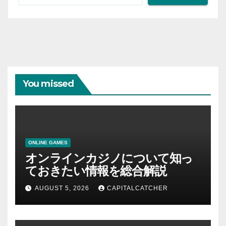
You missed
ONLINE GAMES
オンラインカジノについて知っ
ておきたい情報を総合解説
AUGUST 5, 2026
CAPITALCATCHER