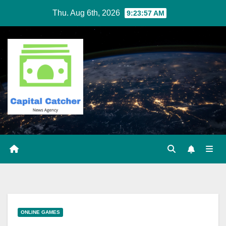
Skip
Thu. Aug 6th, 2026
9:23:58 AM
to
content
ONLINE GAMES