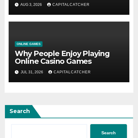
AUG 3, 2026
CAPITALCATCHER
ONLINE GAMES
Why People Enjoy Playing
Online Casino Games
JUL 31, 2026
CAPITALCATCHER
Search
Search