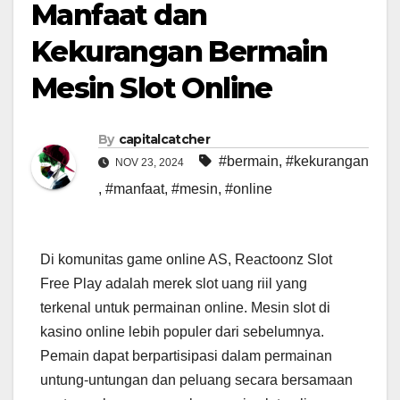
Manfaat dan
Kekurangan Bermain
Mesin Slot Online
By
capitalcatcher
#bermain
,
#kekurangan
NOV 23, 2024
,
#manfaat
,
#mesin
,
#online
Di komunitas game online AS, Reactoonz Slot
Free Play adalah merek slot uang riil yang
terkenal untuk permainan online. Mesin slot di
kasino online lebih populer dari sebelumnya.
Pemain dapat berpartisipasi dalam permainan
untung-untungan dan peluang secara bersamaan