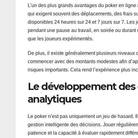
L’un des plus grands avantages du poker en ligne 
qui exigent souvent des déplacements, des frais su
disponibles 24 heures sur 24 et 7 jours sur 7. Les 
pendant une pause au travail, en soirée ou durant un
que les joueurs expérimentés.
De plus, il existe généralement plusieurs niveaux
commencer avec des montants modestes afin d’appr
risques importants. Cela rend l’expérience plus inc
Le développement des 
analytiques
Le poker n’est pas uniquement un jeu de hasard. I
gestion intelligente des décisions. Jouer régulière
patience et la capacité à évaluer rapidement différe