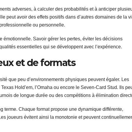
ents adverses, à calculer des probabilités et à anticiper plusie
le peut avoir des effets positifs dans d’autres domaines de la v
professionnelle ou personnelle.
 émotionnelle. Savoir gérer les pertes, éviter les décisions
qualités essentielles qui se développent avec l’expérience.
eux et de formats
ersité que peu d’environnements physiques peuvent égaler. Les
e Texas Hold’em, l’Omaha ou encore le Seven-Card Stud. Ils pe
ournois de longue durée ou des compétitions à élimination direct
 long terme. Chaque format propose une dynamique différente,
. Les joueurs évitent ainsi la monotonie et peuvent continuelleme