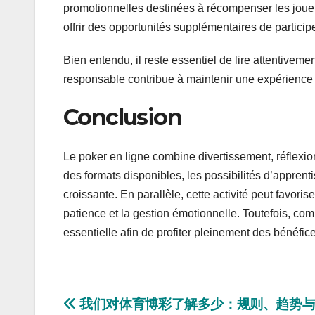
promotionnelles destinées à récompenser les joue
offrir des opportunités supplémentaires de partici
Bien entendu, il reste essentiel de lire attentivem
responsable contribue à maintenir une expérience p
Conclusion
Le poker en ligne combine divertissement, réflexion 
des formats disponibles, les possibilités d’apprenti
croissante. En parallèle, cette activité peut favo
patience et la gestion émotionnelle. Toutefois, c
essentielle afin de profiter pleinement des bénéfi
Post
我们对体育博彩了解多少：规则、趋势与