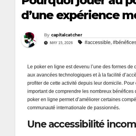
Pourquoi jouer au po
d’une expérience mo
By
capitalcatcher
#accessible
,
#bénéfice
MAY 15, 2026
Le poker en ligne est devenu l’une des formes de
aux avancées technologiques et à la facilité d’accè
profiter de cette activité depuis leur domicile. Pou
important de comprendre les nombreux bénéfices que
poker en ligne permet d’améliorer certaines compé
communauté internationale de passionnés.
Une accessibilité incom