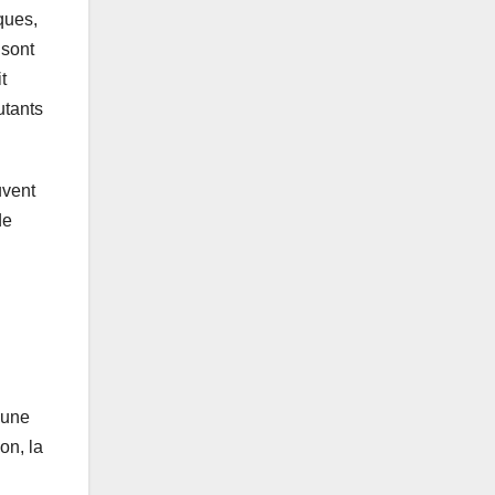
ques,
 sont
t
utants
uvent
de
 une
on, la