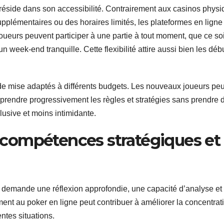
réside dans son accessibilité. Contrairement aux casinos physi
pplémentaires ou des horaires limités, les plateformes en ligne
joueurs peuvent participer à une partie à tout moment, que ce soi
 week-end tranquille. Cette flexibilité attire aussi bien les déb
 de mise adaptés à différents budgets. Les nouveaux joueurs pe
endre progressivement les règles et stratégies sans prendre 
lusive et moins intimidante.
compétences stratégiques et
l demande une réflexion approfondie, une capacité d’analyse et
ment au poker en ligne peut contribuer à améliorer la concentrati
ntes situations.