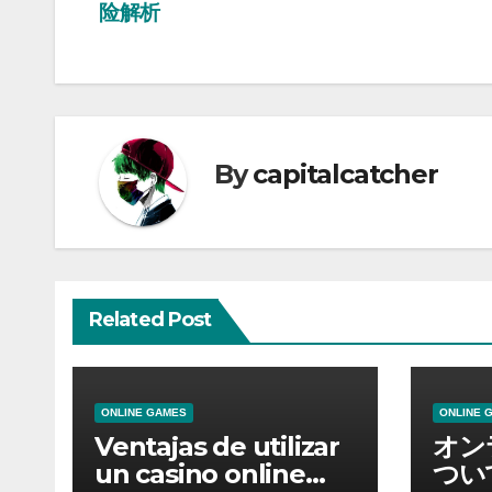
险解析
navigation
By
capitalcatcher
Related Post
ONLINE GAMES
ONLINE 
Ventajas de utilizar
オン
un casino online
つい