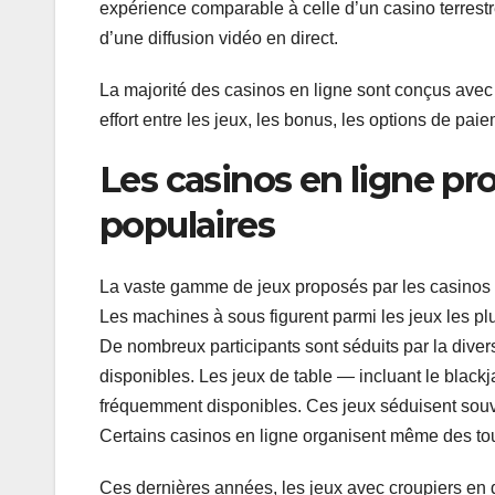
expérience comparable à celle d’un casino terrestre
d’une diffusion vidéo en direct.
La majorité des casinos en ligne sont conçus avec
effort entre les jeux, les bonus, les options de paie
Les casinos en ligne pr
populaires
La vaste gamme de jeux proposés par les casinos en
Les machines à sous figurent parmi les jeux les plus
De nombreux participants sont séduits par la diver
disponibles. Les jeux de table — incluant le blackj
fréquemment disponibles. Ces jeux séduisent souvent
Certains casinos en ligne organisent même des tourn
Ces dernières années, les jeux avec croupiers en di