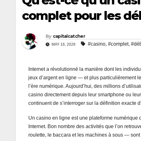
Qu’est-ce qu’un casi
complet pour les dé
By
capitalcatcher
#casino
,
#complet
,
#déb
MAY 16, 2026
Internet a révolutionné la manière dont les individ
jeux d’argent en ligne — et plus particulièrement l
l’ère numérique. Aujourd’hui, des millions d’utilisa
casino directement depuis leur smartphone ou leur
continuent de s’interroger sur la définition exacte 
Un casino en ligne est une plateforme numérique q
Internet. Bon nombre des activités que l’on retrouve
roulette, le baccara et les machines à sous — sont