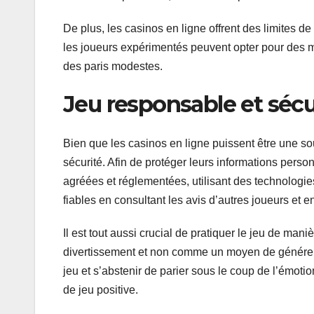
De plus, les casinos en ligne offrent des limites d
les joueurs expérimentés peuvent opter pour des 
des paris modestes.
Jeu responsable et sécu
Bien que les casinos en ligne puissent être une sour
sécurité. Afin de protéger leurs informations person
agréées et réglementées, utilisant des technologies
fiables en consultant les avis d’autres joueurs et en 
Il est tout aussi crucial de pratiquer le jeu de ma
divertissement et non comme un moyen de générer 
jeu et s’abstenir de parier sous le coup de l’émot
de jeu positive.