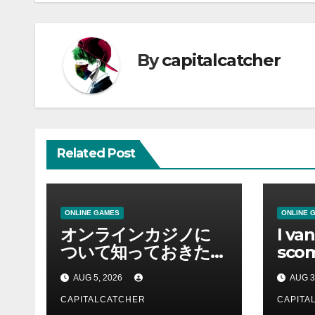
By
capitalcatcher
Related Post
ONLINE GAMES
ONLINE 
オンラインカジノに
I van
ついて知っておきたい
sco
情報を総合解説
AUG 5, 2026
AUG 3
CAPITALCATCHER
CAPITA