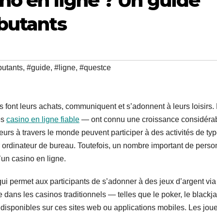
no en ligne ? Un guide
butants
utants
,
#guide
,
#ligne
,
#questce
us font leurs achats, communiquent et s’adonnent à leurs loisirs.
es
casino en ligne fiable
— ont connu une croissance considéra
teurs à travers le monde peuvent participer à des activités de ty
 ordinateur de bureau. Toutefois, un nombre important de pers
d’un casino en ligne.
ui permet aux participants de s’adonner à des jeux d’argent via
 dans les casinos traditionnels — telles que le poker, le blackja
 disponibles sur ces sites web ou applications mobiles. Les jou