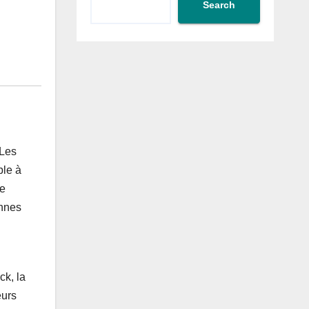
Search
 Les
ble à
pe
onnes
ck, la
eurs