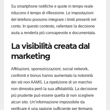
Su smartphone notifiche e quote in tempo reale
riducono il tempo di riflessione. Le impostazioni
del telefono possono integrare i limiti presenti nel
conto. In questo contesto, rallentare la decisione
aiuta a renderla più consapevole e documentata.
La visibilità creata dal
marketing
Affiliazioni, sponsorizzazioni, social network,
confronti e bonus hanno aumentato la notorietà
dei siti non AAMS. La ripetizione di un marchio
non dimostra però la sua affidabilità. La decisione
più prudente può essere quella di non scegliere
alcun sito. Un’informazione impossibile da
verificare è una ragione sufficiente per fermarsi.