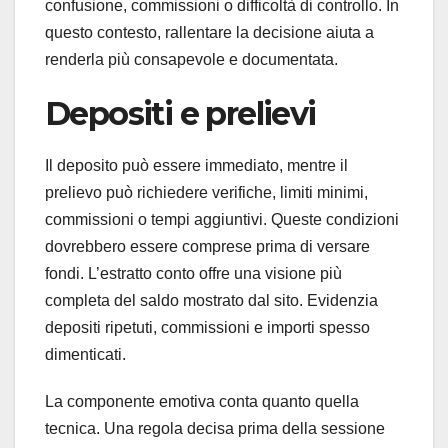
confusione, commissioni o difficoltà di controllo. In
questo contesto, rallentare la decisione aiuta a
renderla più consapevole e documentata.
Depositi e prelievi
Il deposito può essere immediato, mentre il
prelievo può richiedere verifiche, limiti minimi,
commissioni o tempi aggiuntivi. Queste condizioni
dovrebbero essere comprese prima di versare
fondi. L’estratto conto offre una visione più
completa del saldo mostrato dal sito. Evidenzia
depositi ripetuti, commissioni e importi spesso
dimenticati.
La componente emotiva conta quanto quella
tecnica. Una regola decisa prima della sessione