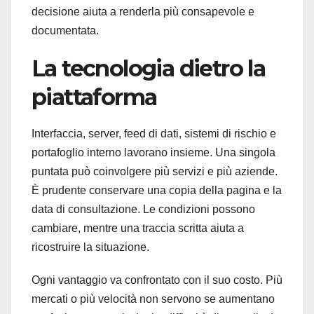
decisione aiuta a renderla più consapevole e
documentata.
La tecnologia dietro la
piattaforma
Interfaccia, server, feed di dati, sistemi di rischio e
portafoglio interno lavorano insieme. Una singola
puntata può coinvolgere più servizi e più aziende.
È prudente conservare una copia della pagina e la
data di consultazione. Le condizioni possono
cambiare, mentre una traccia scritta aiuta a
ricostruire la situazione.
Ogni vantaggio va confrontato con il suo costo. Più
mercati o più velocità non servono se aumentano