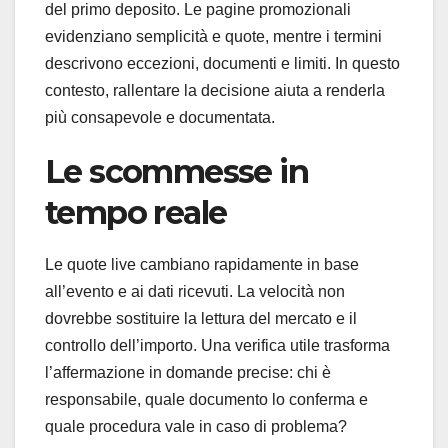
del primo deposito. Le pagine promozionali
evidenziano semplicità e quote, mentre i termini
descrivono eccezioni, documenti e limiti. In questo
contesto, rallentare la decisione aiuta a renderla
più consapevole e documentata.
Le scommesse in
tempo reale
Le quote live cambiano rapidamente in base
all’evento e ai dati ricevuti. La velocità non
dovrebbe sostituire la lettura del mercato e il
controllo dell’importo. Una verifica utile trasforma
l’affermazione in domande precise: chi è
responsabile, quale documento lo conferma e
quale procedura vale in caso di problema?