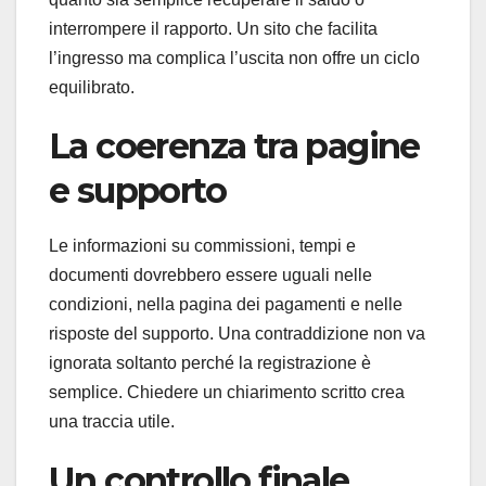
interrompere il rapporto. Un sito che facilita
l’ingresso ma complica l’uscita non offre un ciclo
equilibrato.
La coerenza tra pagine
e supporto
Le informazioni su commissioni, tempi e
documenti dovrebbero essere uguali nelle
condizioni, nella pagina dei pagamenti e nelle
risposte del supporto. Una contraddizione non va
ignorata soltanto perché la registrazione è
semplice. Chiedere un chiarimento scritto crea
una traccia utile.
Un controllo finale