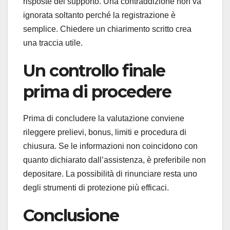
risposte del supporto. Una contraddizione non va
ignorata soltanto perché la registrazione è
semplice. Chiedere un chiarimento scritto crea
una traccia utile.
Un controllo finale
prima di procedere
Prima di concludere la valutazione conviene
rileggere prelievi, bonus, limiti e procedura di
chiusura. Se le informazioni non coincidono con
quanto dichiarato dall’assistenza, è preferibile non
depositare. La possibilità di rinunciare resta uno
degli strumenti di protezione più efficaci.
Conclusione