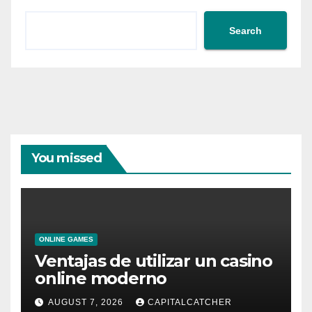
Search
You missed
ONLINE GAMES
Ventajas de utilizar un casino
online moderno
AUGUST 7, 2026
CAPITALCATCHER