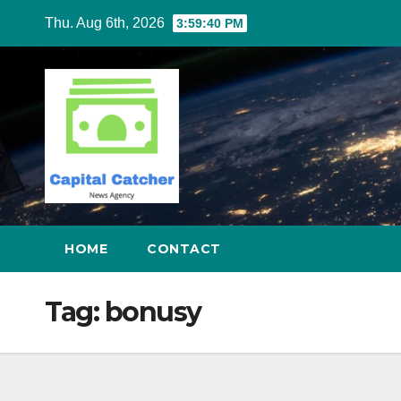
Skip
Thu. Aug 6th, 2026
3:59:40 PM
to
content
HOME
CONTACT
Tag:
bonusy