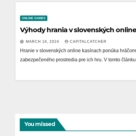
ONLINE GAMES
Výhody hrania v slovenských online
MARCH 16, 2024
CAPITALCATCHER
Hranie v slovenských online kasínach ponúka hráčom
zabezpečeného prostredia pre ich hru. V tomto článk
You missed