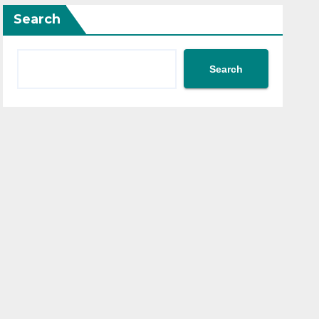
Search
Search