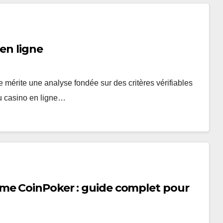
en ligne
e mérite une analyse fondée sur des critères vérifiables
au casino en ligne…
me CoinPoker : guide complet pour