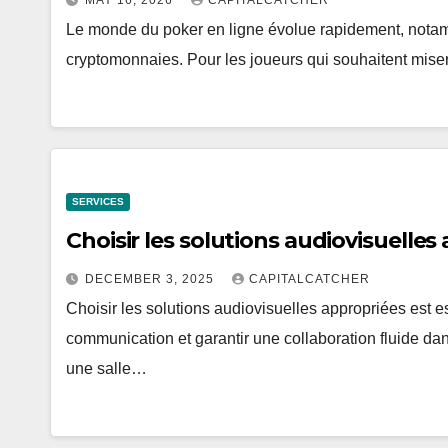
MAY 16, 2026
CAPITALCATCHER
Le monde du poker en ligne évolue rapidement, notam
cryptomonnaies. Pour les joueurs qui souhaitent mise
SERVICES
Choisir les solutions audiovisuelles
DECEMBER 3, 2025
CAPITALCATCHER
Choisir les solutions audiovisuelles appropriées est e
communication et garantir une collaboration fluide da
une salle…