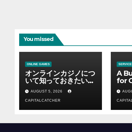
You missed
ONLINE GAMES
SERVICE
オンラインカジノにつ
A Bu
いて知っておきたい情
for 
報を総合解説
Supp
AUGUST 5, 2026
AUGU
CAPITALCATCHER
CAPITA