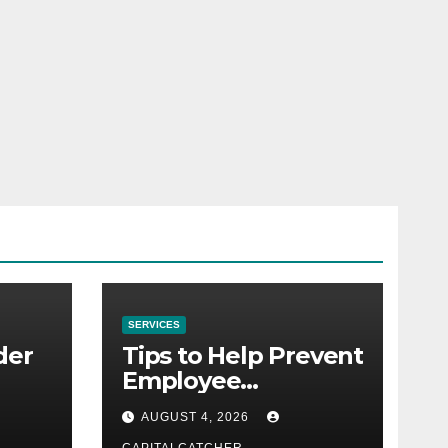
SERVICES
der
Tips to Help Prevent
Employee
Credential Theft
AUGUST 4, 2026