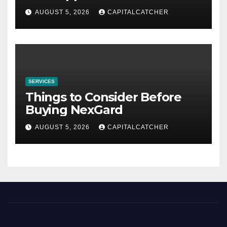
AUGUST 5, 2026
CAPITALCATCHER
SERVICES
Things to Consider Before
Buying NexGard
AUGUST 5, 2026
CAPITALCATCHER