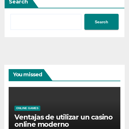
Search
Search
You missed
ONLINE GAMES
Ventajas de utilizar un casino
online moderno