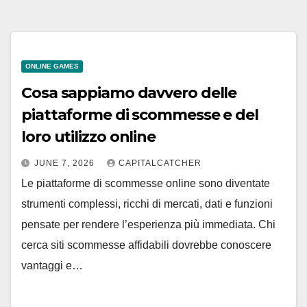
ONLINE GAMES
Cosa sappiamo davvero delle
piattaforme di scommesse e del
loro utilizzo online
JUNE 7, 2026
CAPITALCATCHER
Le piattaforme di scommesse online sono diventate
strumenti complessi, ricchi di mercati, dati e funzioni
pensate per rendere l’esperienza più immediata. Chi
cerca siti scommesse affidabili dovrebbe conoscere
vantaggi e…