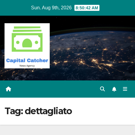
Skip
Sun. Aug 9th, 2026
8:50:42 AM
to
content
Tag:
dettagliato