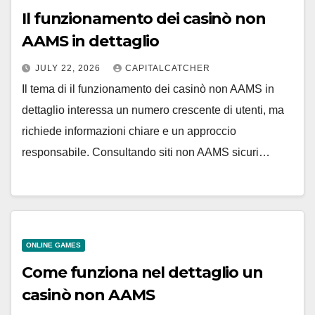
Il funzionamento dei casinò non
AAMS in dettaglio
JULY 22, 2026
CAPITALCATCHER
Il tema di il funzionamento dei casinò non AAMS in
dettaglio interessa un numero crescente di utenti, ma
richiede informazioni chiare e un approccio
responsabile. Consultando siti non AAMS sicuri…
ONLINE GAMES
Come funziona nel dettaglio un
casinò non AAMS