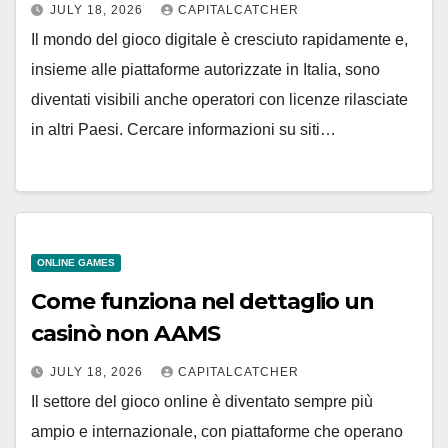
JULY 18, 2026
CAPITALCATCHER
Il mondo del gioco digitale è cresciuto rapidamente e,
insieme alle piattaforme autorizzate in Italia, sono
diventati visibili anche operatori con licenze rilasciate
in altri Paesi. Cercare informazioni su siti…
ONLINE GAMES
Come funziona nel dettaglio un
casinò non AAMS
JULY 18, 2026
CAPITALCATCHER
Il settore del gioco online è diventato sempre più
ampio e internazionale, con piattaforme che operano