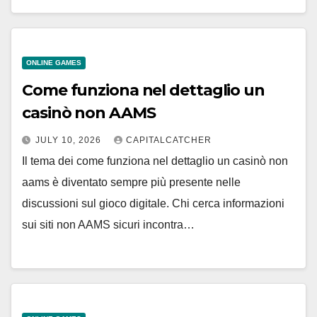
ONLINE GAMES
Come funziona nel dettaglio un
casinò non AAMS
JULY 10, 2026
CAPITALCATCHER
Il tema dei come funziona nel dettaglio un casinò non
aams è diventato sempre più presente nelle
discussioni sul gioco digitale. Chi cerca informazioni
sui siti non AAMS sicuri incontra…