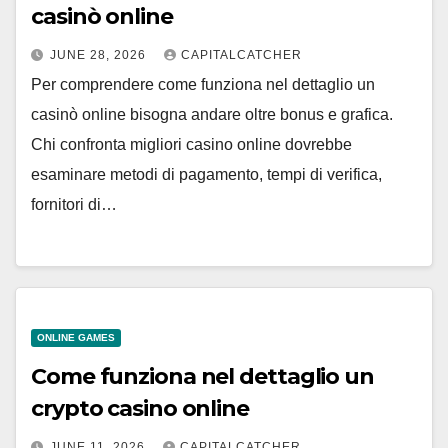
casinò online
JUNE 28, 2026
CAPITALCATCHER
Per comprendere come funziona nel dettaglio un
casinò online bisogna andare oltre bonus e grafica.
Chi confronta migliori casino online dovrebbe
esaminare metodi di pagamento, tempi di verifica,
fornitori di…
ONLINE GAMES
Come funziona nel dettaglio un
crypto casino online
JUNE 11, 2026
CAPITALCATCHER