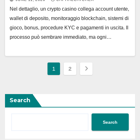
Nel dettaglio, un crypto casino collega account utente,
wallet di deposito, monitoraggio blockchain, sistemi di
gioco, bonus, procedure KYC e pagamenti in uscita. Il
processo può sembrare immediato, ma ogni…
Posts
1
2
pagination
Search
Search