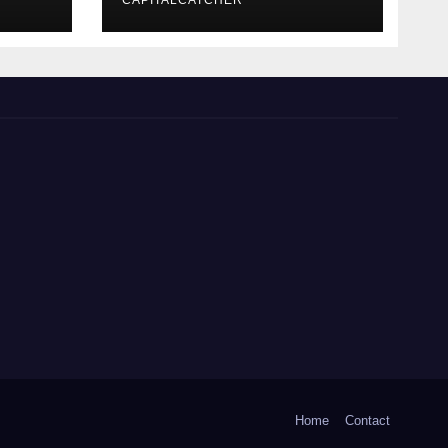
CAPITALCATCHER
Home
Contact