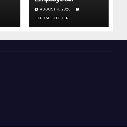
Credential Theft
AUGUST 4, 2026
CAPITALCATCHER