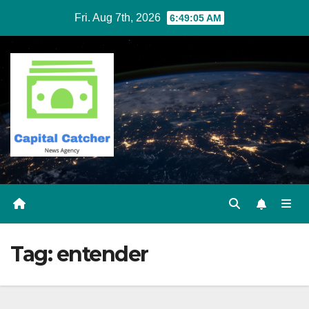
Skip
Fri. Aug 7th, 2026
6:49:05 AM
to
content
Tag:
entender