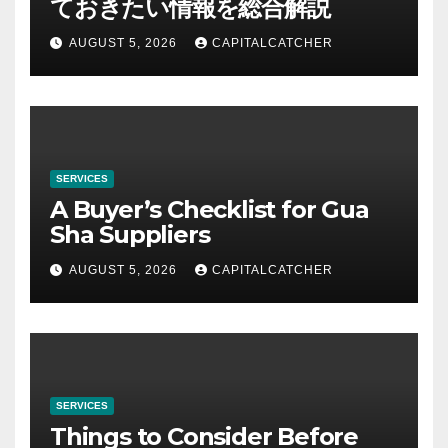
ておきたい情報を総合解説
AUGUST 5, 2026
CAPITALCATCHER
SERVICES
A Buyer’s Checklist for Gua
Sha Suppliers
AUGUST 5, 2026
CAPITALCATCHER
SERVICES
Things to Consider Before