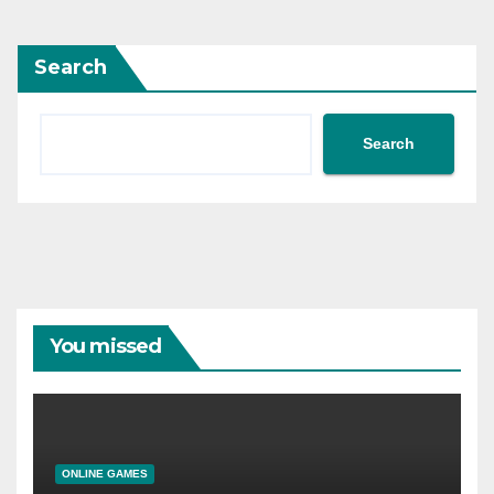
Search
Search
You missed
ONLINE GAMES