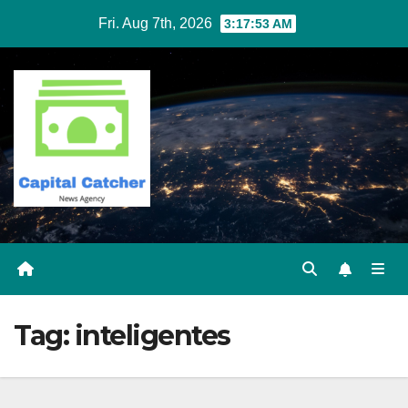
Skip
Fri. Aug 7th, 2026
3:17:53 AM
to
content
Tag:
inteligentes