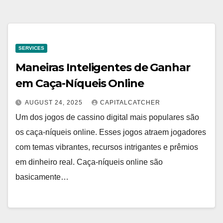
SERVICES
Maneiras Inteligentes de Ganhar
em Caça-Níqueis Online
AUGUST 24, 2025
CAPITALCATCHER
Um dos jogos de cassino digital mais populares são
os caça-níqueis online. Esses jogos atraem jogadores
com temas vibrantes, recursos intrigantes e prêmios
em dinheiro real. Caça-níqueis online são
basicamente…