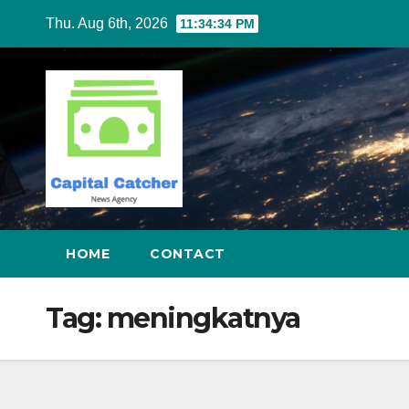
Skip
Thu. Aug 6th, 2026
11:34:35 PM
to
content
HOME
CONTACT
Tag:
meningkatnya