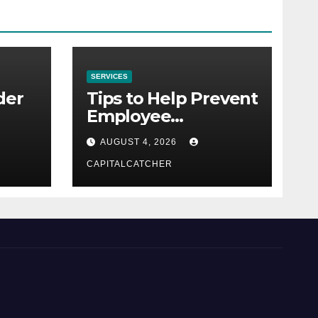
SERVICES
der
Tips to Help Prevent
Employee
Credential Theft
AUGUST 4, 2026
CAPITALCATCHER