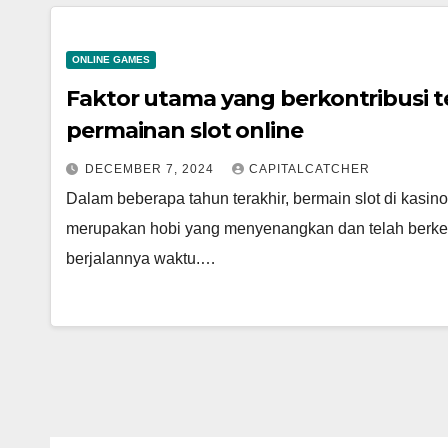
ONLINE GAMES
Faktor utama yang berkontribusi 
permainan slot online
DECEMBER 7, 2024
CAPITALCATCHER
Dalam beberapa tahun terakhir, bermain slot di kasino
merupakan hobi yang menyenangkan dan telah berkemb
berjalannya waktu.…