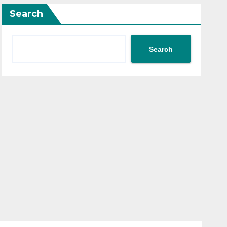
Search
Search