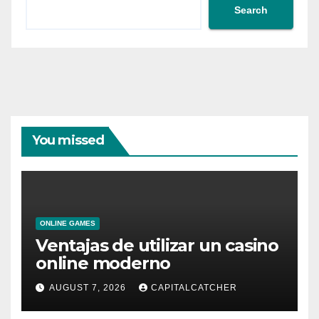
Search
You missed
ONLINE GAMES
Ventajas de utilizar un casino
online moderno
AUGUST 7, 2026
CAPITALCATCHER