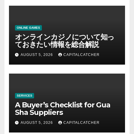
ONLINE GAMES
オンラインカジノについて知っ
ておきたい情報を総合解説
AUGUST 5, 2026
CAPITALCATCHER
SERVICES
A Buyer’s Checklist for Gua
Sha Suppliers
AUGUST 5, 2026
CAPITALCATCHER