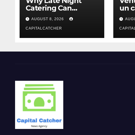
Why Late Night
Vent
Catering Can
un c
Transform an
mod
AUGUST 8, 2026
AUGU
Evening Event
CAPITALCATCHER
CAPITA