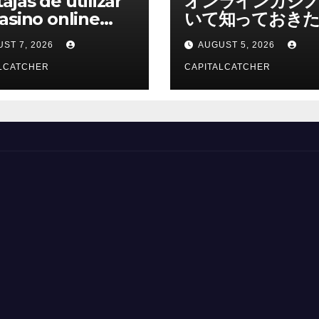
ajas de utilizar
オンラインカジ
asino online
いて知っておきた
erno
報を総合解説
ST 7, 2026
AUGUST 5, 2026
LCATCHER
CAPITALCATCHER