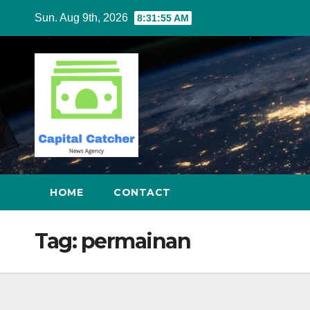
Skip
Sun. Aug 9th, 2026
8:31:55 AM
to
content
HOME
CONTACT
Tag:
permainan