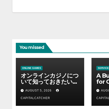
You missed
ONLINE GAMES
SERVICE
オンラインカジノにつ
A Bu
いて知っておきたい情
for 
報を総合解説
Supp
AUGUST 5, 2026
AUGU
CAPITALCATCHER
CAPITA