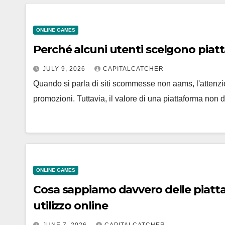
ONLINE GAMES
Perché alcuni utenti scelgono pi
JULY 9, 2026
CAPITALCATCHER
Quando si parla di siti scommesse non aams, l'attenzi
promozioni. Tuttavia, il valore di una piattaforma non 
ONLINE GAMES
Cosa sappiamo davvero delle piatt
utilizzo online