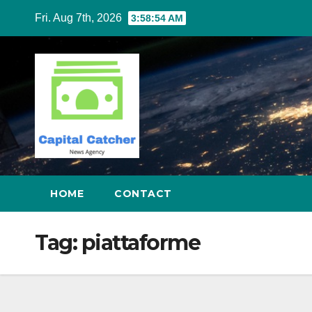
Skip
Fri. Aug 7th, 2026
3:58:54 AM
to
content
HOME
CONTACT
Tag:
piattaforme