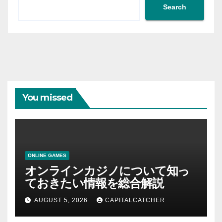
Search
You missed
ONLINE GAMES
オンラインカジノについて知っ
ておきたい情報を総合解説
AUGUST 5, 2026
CAPITALCATCHER