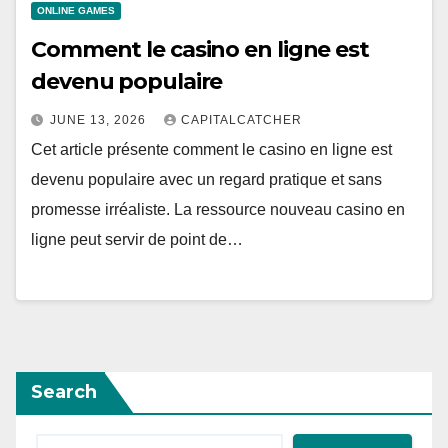
ONLINE GAMES
Comment le casino en ligne est
devenu populaire
JUNE 13, 2026
CAPITALCATCHER
Cet article présente comment le casino en ligne est
devenu populaire avec un regard pratique et sans
promesse irréaliste. La ressource nouveau casino en
ligne peut servir de point de…
Search