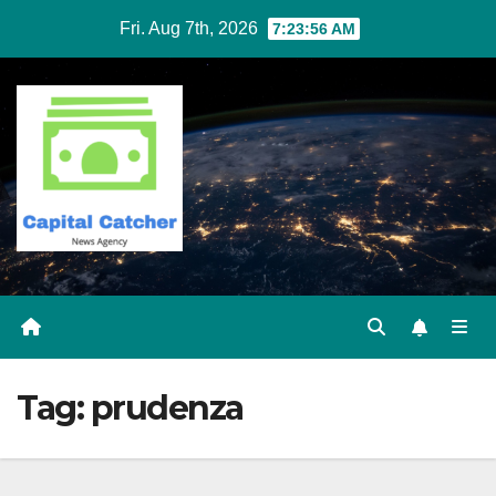
Skip
Fri. Aug 7th, 2026
7:23:56 AM
to
content
Tag:
prudenza