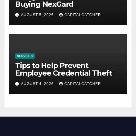
Buying NexGard
AUGUST 5, 2026
CAPITALCATCHER
SERVICES
Tips to Help Prevent
Employee Credential Theft
AUGUST 4, 2026
CAPITALCATCHER