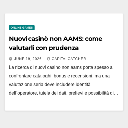
ONLINE GAMES
Nuovi casinò non AAMS: come
valutarli con prudenza
JUNE 19, 2026
CAPITALCATCHER
La ricerca di nuovi casino non aams porta spesso a
confrontare cataloghi, bonus e recensioni, ma una
valutazione seria deve includere identità
dell’operatore, tutela dei dati, prelievi e possibilità di…