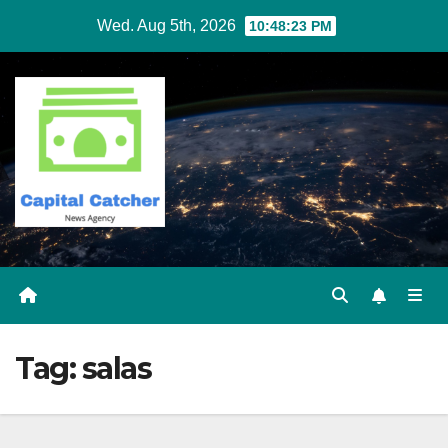
Skip
Wed. Aug 5th, 2026
10:48:24 PM
to
content
Tag:
salas