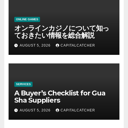
ONLINE GAMES
オンラインカジノについて知っ
ておきたい情報を総合解説
AUGUST 5, 2026
CAPITALCATCHER
SERVICES
A Buyer’s Checklist for Gua
Sha Suppliers
AUGUST 5, 2026
CAPITALCATCHER