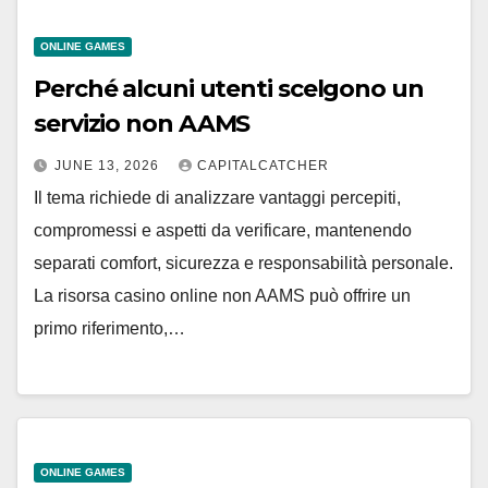
ONLINE GAMES
Perché alcuni utenti scelgono un
servizio non AAMS
JUNE 13, 2026
CAPITALCATCHER
Il tema richiede di analizzare vantaggi percepiti,
compromessi e aspetti da verificare, mantenendo
separati comfort, sicurezza e responsabilità personale.
La risorsa casino online non AAMS può offrire un
primo riferimento,…
ONLINE GAMES