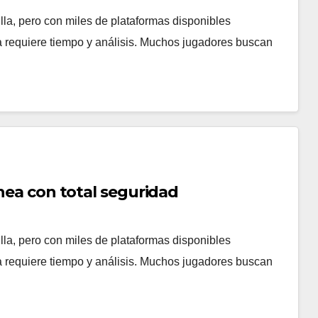
lla, pero con miles de plataformas disponibles
 requiere tiempo y análisis. Muchos jugadores buscan
ínea con total seguridad
lla, pero con miles de plataformas disponibles
 requiere tiempo y análisis. Muchos jugadores buscan