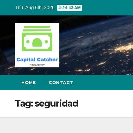
Skip
Thu. Aug 6th, 2026
4:24:43 AM
to
content
HOME
CONTACT
Tag:
seguridad