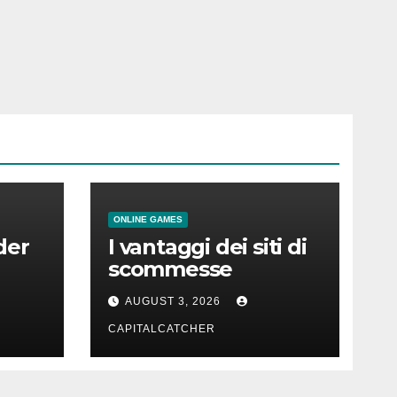
ONLINE GAMES
der
I vantaggi dei siti di
scommesse
AUGUST 3, 2026
CAPITALCATCHER