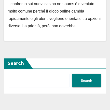
Il confronto sui nuovi casino non aams è diventato
molto comune perché il gioco online cambia
rapidamente e gli utenti vogliono orientarsi tra opzioni
diverse. La priorità, però, non dovrebbe…
Search
Search