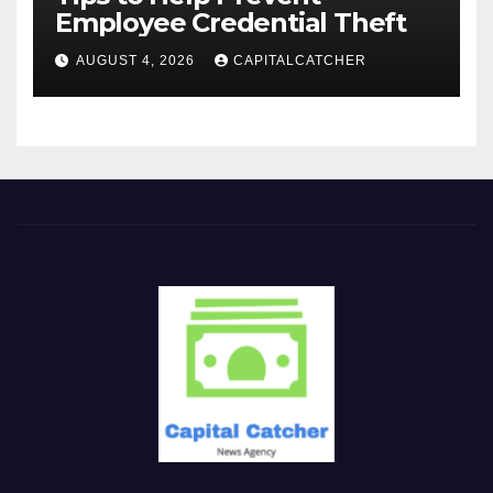
Employee Credential Theft
AUGUST 4, 2026
CAPITALCATCHER