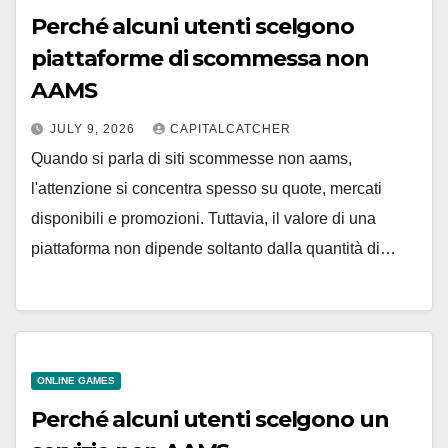
Perché alcuni utenti scelgono
piattaforme di scommessa non
AAMS
JULY 9, 2026
CAPITALCATCHER
Quando si parla di siti scommesse non aams,
l'attenzione si concentra spesso su quote, mercati
disponibili e promozioni. Tuttavia, il valore di una
piattaforma non dipende soltanto dalla quantità di…
ONLINE GAMES
Perché alcuni utenti scelgono un