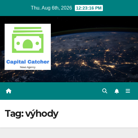
Skip
Thu. Aug 6th, 2026
12:23:16 PM
to
content
Tag:
výhody