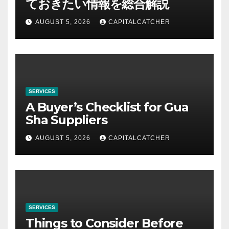
ておきたい情報を総合解説
AUGUST 5, 2026
CAPITALCATCHER
SERVICES
A Buyer’s Checklist for Gua
Sha Suppliers
AUGUST 5, 2026
CAPITALCATCHER
SERVICES
Things to Consider Before