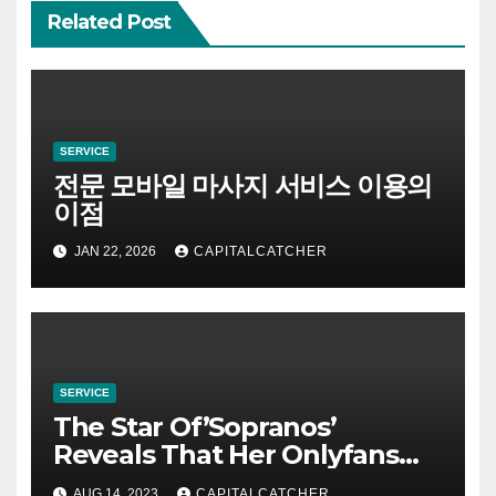
Related Post
SERVICE
전문 모바일 마사지 서비스 이용의
이점
JAN 22, 2026
CAPITALCATCHER
SERVICE
The Star Of’Sopranos’
Reveals That Her Onlyfans
Account Is Gorgeous
AUG 14, 2023
CAPITALCATCHER