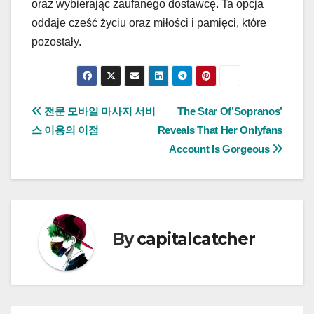
oraz wybierając zaufanego dostawcę. Ta opcja
oddaje cześć życiu oraz miłości i pamięci, które
pozostały.
Post
전문 모바일 마사지 서비
The Star Of’Sopranos’
스 이용의 이점
Reveals That Her Onlyfans
navigation
Account Is Gorgeous
By
capitalcatcher