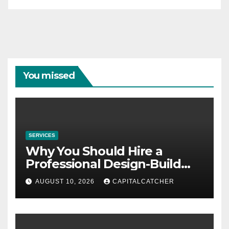
You missed
SERVICES
Why You Should Hire a
Professional Design-Build
Contractor
AUGUST 10, 2026
CAPITALCATCHER