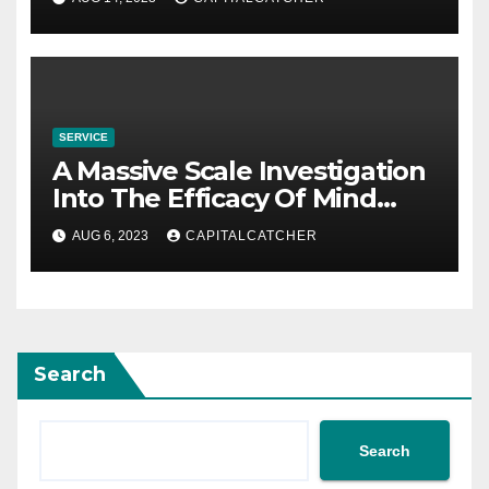
SERVICE
A Massive Scale Investigation
Into The Efficacy Of Mind
Training
AUG 6, 2023
CAPITALCATCHER
Search
Search