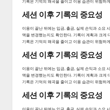
기록은 기억의 왜곡을 줄이고 이용 습관이 위험하게
세션 이후 기록의 중요성
이용이 끝난 뒤에는 입금, 출금, 실제 손익과 소요 
액을 변경했는지도 확인한다. 기록이 계획과 크게 
기록은 기억의 왜곡을 줄이고 이용 습관이 위험하게
세션 이후 기록의 중요성
이용이 끝난 뒤에는 입금, 출금, 실제 손익과 소요 
액을 변경했는지도 확인한다. 기록이 계획과 크게 
기록은 기억의 왜곡을 줄이고 이용 습관이 위험하게
세션 이후 기록의 중요성
이용이 끝난 뒤에는 입금, 출금, 실제 손익과 소요 