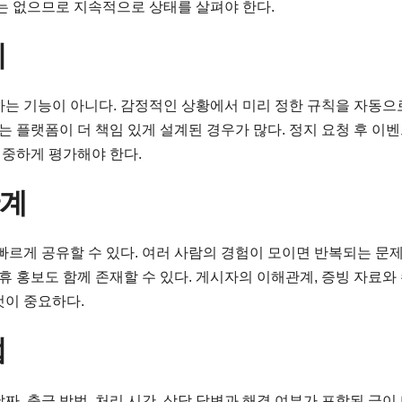
는 없으므로 지속적으로 상태를 살펴야 한다.
치
하는 기능이 아니다. 감정적인 상황에서 미리 정한 규칙을 자동으
는 플랫폼이 더 책임 있게 설계된 경우가 많다. 정지 요청 후 이벤
중하게 평가해야 한다.
한계
빠르게 공유할 수 있다. 여러 사람의 경험이 모이면 반복되는 문
휴 홍보도 함께 존재할 수 있다. 게시자의 이해관계, 증빙 자료와
것이 중요하다.
법
, 출금 방법, 처리 시간, 상담 답변과 해결 여부가 포함된 글이 