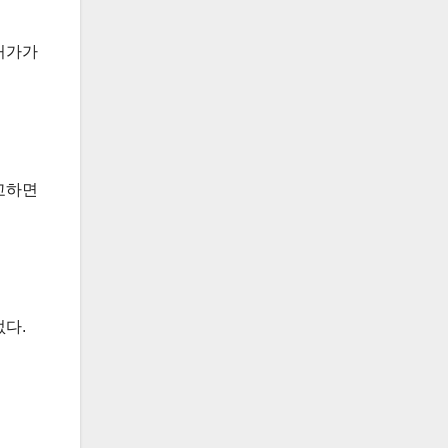
허가가
비교하면
다.