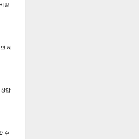
모바일
으면 혜
 상담
할 수