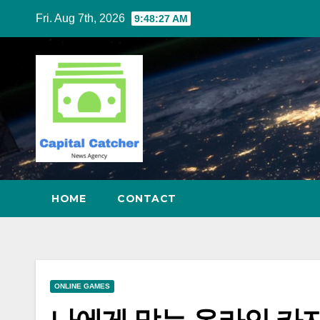
Skip
Fri. Aug 7th, 2026
9:48:28 AM
to
content
HOME
CONTACT
ONLINE GAMES