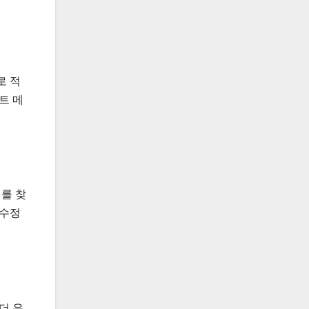
로 적
트 메
제를 찾
 수정
더 유