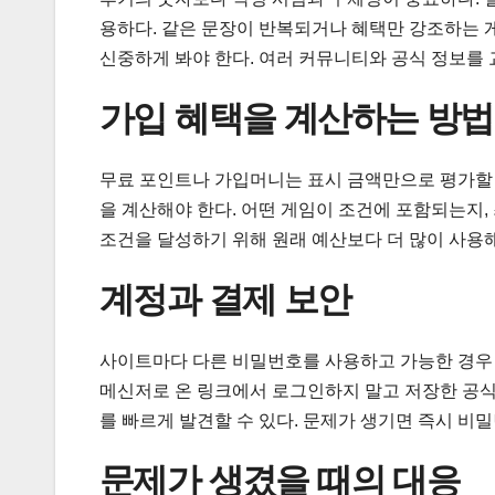
용하다. 같은 문장이 반복되거나 혜택만 강조하는 게
신중하게 봐야 한다. 여러 커뮤니티와 공식 정보를
가입 혜택을 계산하는 방법
무료 포인트나 가입머니는 표시 금액만으로 평가할 
을 계산해야 한다. 어떤 게임이 조건에 포함되는지,
조건을 달성하기 위해 원래 예산보다 더 많이 사용
계정과 결제 보안
사이트마다 다른 비밀번호를 사용하고 가능한 경우 
메신저로 온 링크에서 로그인하지 말고 저장한 공식
를 빠르게 발견할 수 있다. 문제가 생기면 즉시 
문제가 생겼을 때의 대응