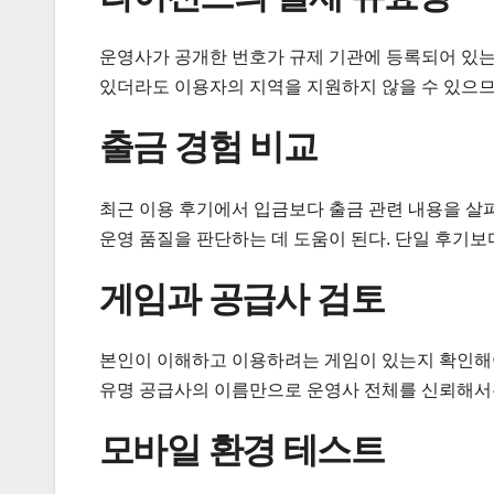
운영사가 공개한 번호가 규제 기관에 등록되어 있는
있더라도 이용자의 지역을 지원하지 않을 수 있으므
출금 경험 비교
최근 이용 후기에서 입금보다 출금 관련 내용을 살펴
운영 품질을 판단하는 데 도움이 된다. 단일 후기보
게임과 공급사 검토
본인이 이해하고 이용하려는 게임이 있는지 확인해야
유명 공급사의 이름만으로 운영사 전체를 신뢰해서는
모바일 환경 테스트