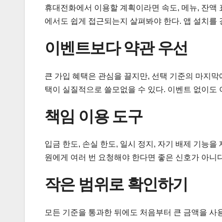
휴대전화에서 이용할 계획이라면 속도, 메뉴, 잔액
에서도 쉽게 접근되는지 살펴봐야 한다. 앱 설치를
이벤트보다 약관 우선
큰 가입 혜택은 관심을 끌지만, 선택 기준의 마지막
택이 실질적으로 쓸모없을 수 있다. 이벤트 없이도 
책임 이용 도구
입금 한도, 손실 한도, 일시 정지, 자기 배제 기능
원에게 여러 번 요청해야 한다면 좋은 신호가 아니다
작은 범위로 확인하기
모든 기준을 통과한 뒤에도 처음부터 큰 금액을 사