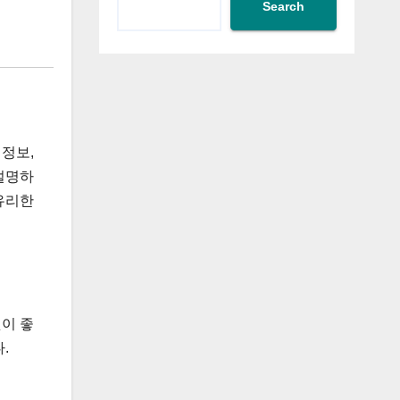
Search
 정보,
 설명하
유리한
것이 좋
.