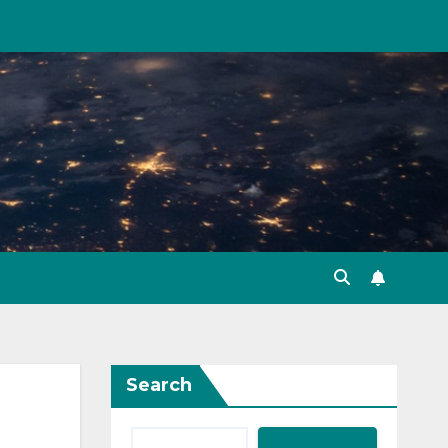
Search