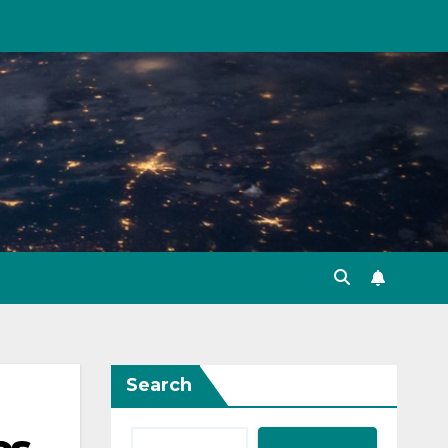
Search