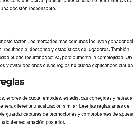
iones conviene activar pausas, autoexclusión o herramientas de
 una decisión responsable.
 este factor. Los mercados más comunes incluyen ganador de
ap, resultado al descanso y estadísticas de jugadores. También
edad puede resultar atractiva, pero aumenta la complejidad. Un
os y evitar opciones cuyas reglas no pueda explicar con clarida
reglas
, errores de cuota, empates, estadísticas corregidas y retirada
nera diferente una situación similar. Leer las reglas antes de
ble guardar capturas de promociones y comprobantes de apues
cualquier reclamación posterior.