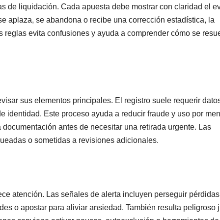
glas de liquidación. Cada apuesta debe mostrar con claridad el e
o se aplaza, se abandona o recibe una corrección estadística, la
as reglas evita confusiones y ayuda a comprender cómo se resu
visar sus elementos principales. El registro suele requerir dato
e identidad. Este proceso ayuda a reducir fraude y uso por men
la documentación antes de necesitar una retirada urgente. Las
ueadas o sometidas a revisiones adicionales.
ce atención. Las señales de alerta incluyen perseguir pérdidas
ades o apostar para aliviar ansiedad. También resulta peligroso 