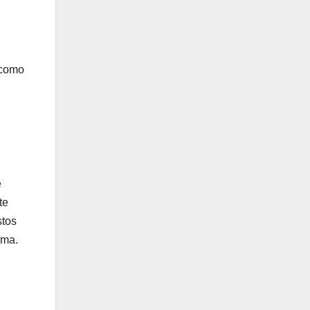
 como
e
te
stos
ema.