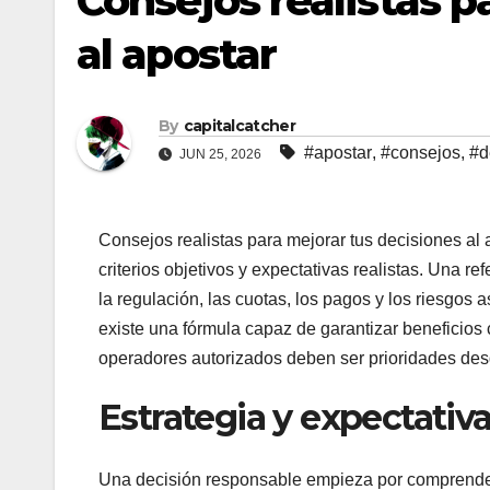
Consejos realistas p
al apostar
By
capitalcatcher
#apostar
,
#consejos
,
#d
JUN 25, 2026
Consejos realistas para mejorar tus decisiones al
criterios objetivos y expectativas realistas. Una re
la regulación, las cuotas, los pagos y los riesgos 
existe una fórmula capaz de garantizar beneficios c
operadores autorizados deben ser prioridades de
Estrategia y expectativ
Una decisión responsable empieza por comprender 