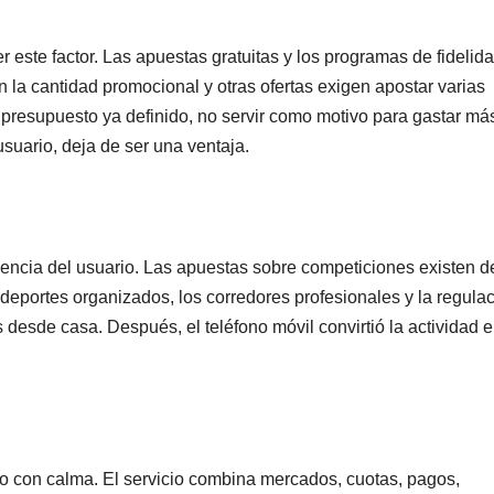
ste factor. Las apuestas gratuitas y los programas de fidelid
 la cantidad promocional y otras ofertas exigen apostar varias
presupuesto ya definido, no servir como motivo para gastar má
uario, deja de ser una ventaja.
iencia del usuario. Las apuestas sobre competiciones existen 
 deportes organizados, los corredores profesionales y la regulac
s desde casa. Después, el teléfono móvil convirtió la actividad 
ado con calma. El servicio combina mercados, cuotas, pagos,