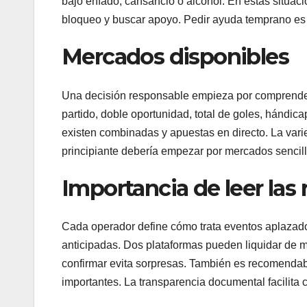
bajo enfado, cansancio o alcohol. En estas situac
bloqueo y buscar apoyo. Pedir ayuda temprano es
Mercados disponibles
Una decisión responsable empieza por comprender
partido, doble oportunidad, total de goles, hándic
existen combinadas y apuestas en directo. La vari
principiante debería empezar por mercados sencill
Importancia de leer las 
Cada operador define cómo trata eventos aplazados
anticipadas. Dos plataformas pueden liquidar de ma
confirmar evita sorpresas. También es recomenda
importantes. La transparencia documental facilita 