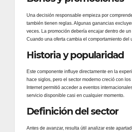
Una decisión responsable empieza por comprender e
también tienen reglas. Algunas ganancias excluyen
veces. La promoción debería encajar dentro de un 
Cuando una oferta cambia el comportamiento del us
Historia y popularidad
Este componente influye directamente en la exper
hace siglos, pero el sector moderno creció con los
Internet permitió acceder a eventos internacionale
servicio disponible casi en cualquier momento.
Definición del sector
Antes de avanzar, resulta útil analizar este apart