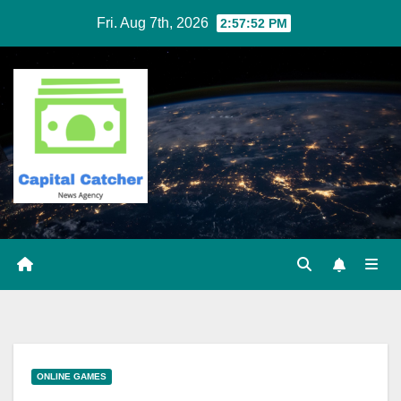
Skip
Fri. Aug 7th, 2026
2:57:52 PM
to
content
ONLINE GAMES