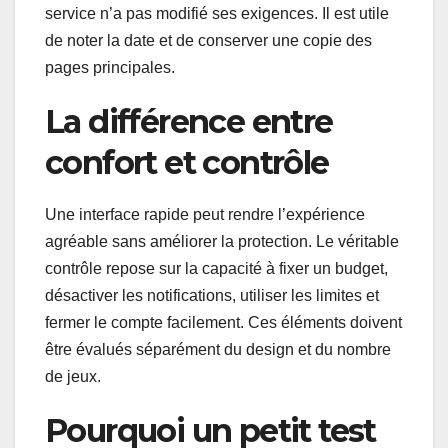
service n’a pas modifié ses exigences. Il est utile
de noter la date et de conserver une copie des
pages principales.
La différence entre
confort et contrôle
Une interface rapide peut rendre l’expérience
agréable sans améliorer la protection. Le véritable
contrôle repose sur la capacité à fixer un budget,
désactiver les notifications, utiliser les limites et
fermer le compte facilement. Ces éléments doivent
être évalués séparément du design et du nombre
de jeux.
Pourquoi un petit test