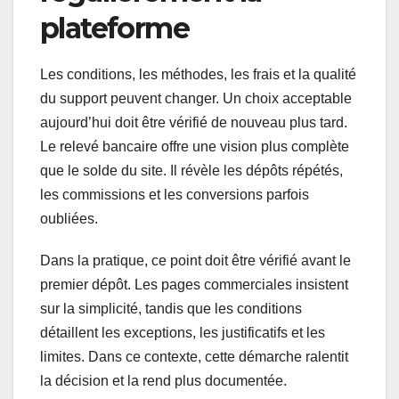
plateforme
Les conditions, les méthodes, les frais et la qualité
du support peuvent changer. Un choix acceptable
aujourd’hui doit être vérifié de nouveau plus tard.
Le relevé bancaire offre une vision plus complète
que le solde du site. Il révèle les dépôts répétés,
les commissions et les conversions parfois
oubliées.
Dans la pratique, ce point doit être vérifié avant le
premier dépôt. Les pages commerciales insistent
sur la simplicité, tandis que les conditions
détaillent les exceptions, les justificatifs et les
limites. Dans ce contexte, cette démarche ralentit
la décision et la rend plus documentée.