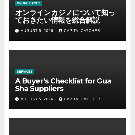
ONLINE GAMES
オンラインカジノについて知っ
ておきたい情報を総合解説
AUGUST 5, 2026
CAPITALCATCHER
SERVICES
A Buyer’s Checklist for Gua
Sha Suppliers
AUGUST 5, 2026
CAPITALCATCHER