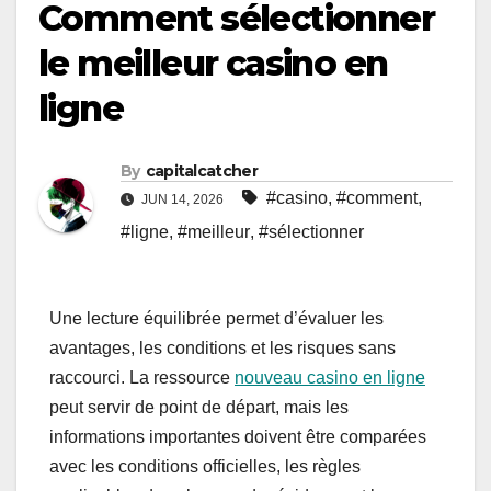
Comment sélectionner
le meilleur casino en
ligne
By
capitalcatcher
#casino
,
#comment
,
JUN 14, 2026
#ligne
,
#meilleur
,
#sélectionner
Une lecture équilibrée permet d’évaluer les
avantages, les conditions et les risques sans
raccourci. La ressource
nouveau casino en ligne
peut servir de point de départ, mais les
informations importantes doivent être comparées
avec les conditions officielles, les règles