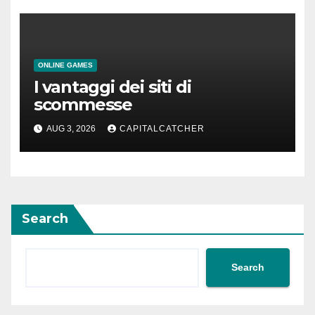
ONLINE GAMES
I vantaggi dei siti di
scommesse
AUG 3, 2026
CAPITALCATCHER
Search
Search