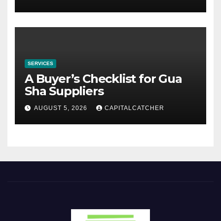
SERVICES
A Buyer’s Checklist for Gua
Sha Suppliers
AUGUST 5, 2026
CAPITALCATCHER