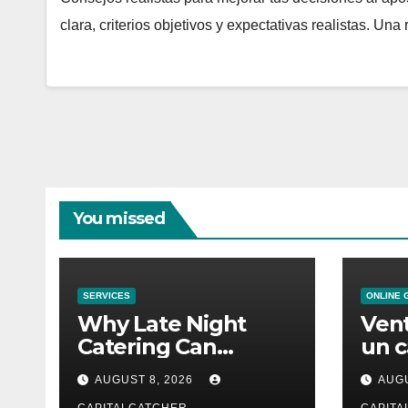
clara, criterios objetivos y expectativas realistas. 
You missed
SERVICES
ONLINE 
Why Late Night
Vent
Catering Can
un c
Transform an
mod
AUGUST 8, 2026
AUGU
Evening Event