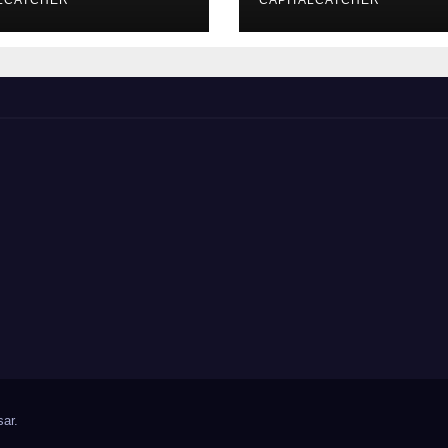
LCATCHER
CAPITALCATCHER
ar
.