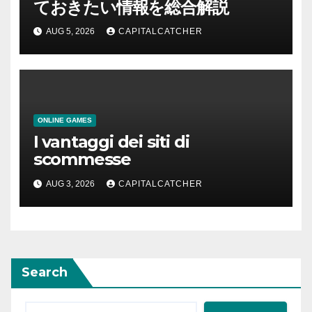
ておきたい情報を総合解説
AUG 5, 2026
CAPITALCATCHER
ONLINE GAMES
I vantaggi dei siti di
scommesse
AUG 3, 2026
CAPITALCATCHER
Search