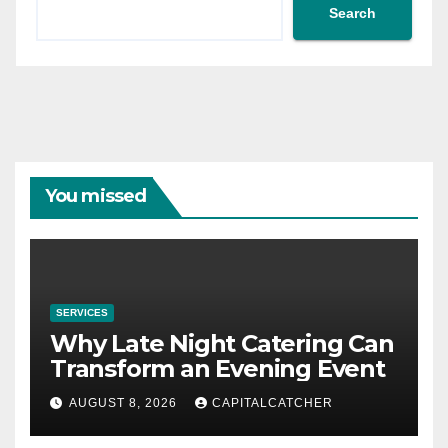
Search
You missed
SERVICES
Why Late Night Catering Can
Transform an Evening Event
AUGUST 8, 2026
CAPITALCATCHER