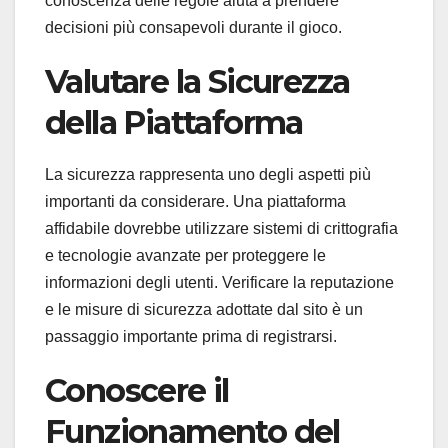
conoscenza delle regole aiuta a prendere
decisioni più consapevoli durante il gioco.
Valutare la Sicurezza
della Piattaforma
La sicurezza rappresenta uno degli aspetti più
importanti da considerare. Una piattaforma
affidabile dovrebbe utilizzare sistemi di crittografia
e tecnologie avanzate per proteggere le
informazioni degli utenti. Verificare la reputazione
e le misure di sicurezza adottate dal sito è un
passaggio importante prima di registrarsi.
Conoscere il
Funzionamento del