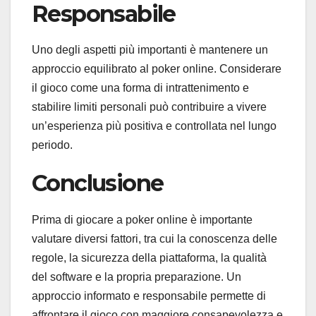
Responsabile
Uno degli aspetti più importanti è mantenere un
approccio equilibrato al poker online. Considerare
il gioco come una forma di intrattenimento e
stabilire limiti personali può contribuire a vivere
un’esperienza più positiva e controllata nel lungo
periodo.
Conclusione
Prima di giocare a poker online è importante
valutare diversi fattori, tra cui la conoscenza delle
regole, la sicurezza della piattaforma, la qualità
del software e la propria preparazione. Un
approccio informato e responsabile permette di
affrontare il gioco con maggiore consapevolezza e