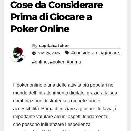
Cose da Considerare
Prima di Giocare a
Poker Online
By
capitalcatcher
#considerare
,
#giocare
,
MAY 26, 2026
#online
,
#poker
,
#prima
Il poker online è una delle attività più popolari nel
mondo dell’intrattenimento digitale, grazie alla sua
combinazione di strategia, competizione e
accessibilità. Prima di iniziare a giocare, tuttavia, è
importante valutare alcuni aspetti fondamentali
che possono influenzare l’esperienza