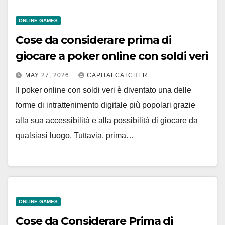
ONLINE GAMES
Cose da considerare prima di
giocare a poker online con soldi veri
MAY 27, 2026
CAPITALCATCHER
Il poker online con soldi veri è diventato una delle
forme di intrattenimento digitale più popolari grazie
alla sua accessibilità e alla possibilità di giocare da
qualsiasi luogo. Tuttavia, prima…
ONLINE GAMES
Cose da Considerare Prima di