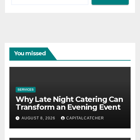
You missed
SERVICES
Why Late Night Catering Can
Transform an Evening Event
AUGUST 8, 2026
CAPITALCATCHER