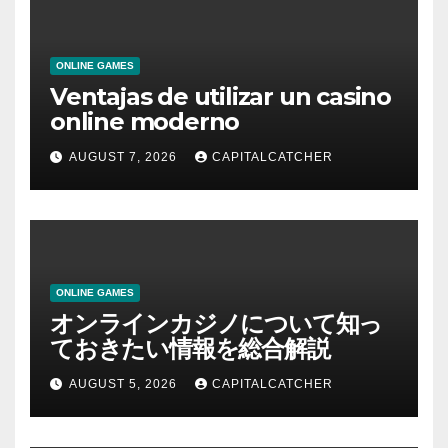
ONLINE GAMES
Ventajas de utilizar un casino
online moderno
AUGUST 7, 2026
CAPITALCATCHER
ONLINE GAMES
オンラインカジノについて知っ
ておきたい情報を総合解説
AUGUST 5, 2026
CAPITALCATCHER