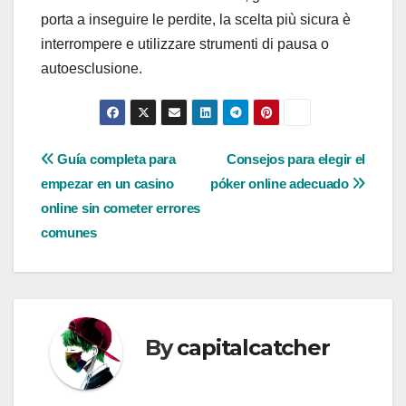
porta a inseguire le perdite, la scelta più sicura è
interrompere e utilizzare strumenti di pausa o
autoesclusione.
Post
Guía completa para
Consejos para elegir el
empezar en un casino
póker online adecuado
navigation
online sin cometer errores
comunes
By
capitalcatcher