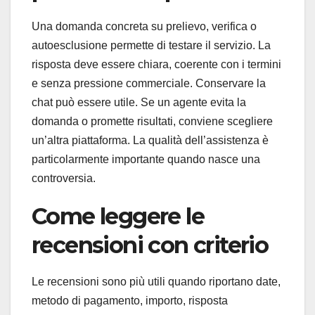
Una domanda concreta su prelievo, verifica o
autoesclusione permette di testare il servizio. La
risposta deve essere chiara, coerente con i termini
e senza pressione commerciale. Conservare la
chat può essere utile. Se un agente evita la
domanda o promette risultati, conviene scegliere
un’altra piattaforma. La qualità dell’assistenza è
particolarmente importante quando nasce una
controversia.
Come leggere le
recensioni con criterio
Le recensioni sono più utili quando riportano date,
metodo di pagamento, importo, risposta