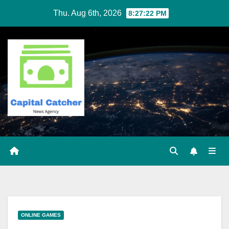
Skip
Thu. Aug 6th, 2026
8:27:22 PM
to
content
ONLINE GAMES