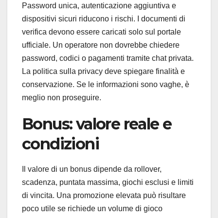
Password unica, autenticazione aggiuntiva e
dispositivi sicuri riducono i rischi. I documenti di
verifica devono essere caricati solo sul portale
ufficiale. Un operatore non dovrebbe chiedere
password, codici o pagamenti tramite chat privata.
La politica sulla privacy deve spiegare finalità e
conservazione. Se le informazioni sono vaghe, è
meglio non proseguire.
Bonus: valore reale e
condizioni
Il valore di un bonus dipende da rollover,
scadenza, puntata massima, giochi esclusi e limiti
di vincita. Una promozione elevata può risultare
poco utile se richiede un volume di gioco