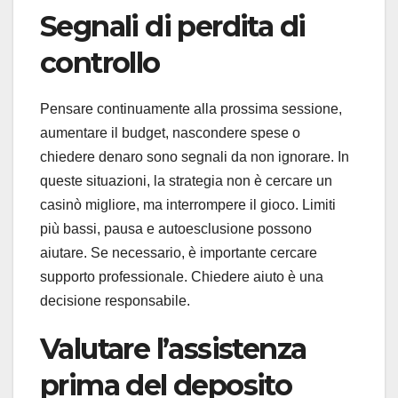
Segnali di perdita di
controllo
Pensare continuamente alla prossima sessione,
aumentare il budget, nascondere spese o
chiedere denaro sono segnali da non ignorare. In
queste situazioni, la strategia non è cercare un
casinò migliore, ma interrompere il gioco. Limiti
più bassi, pausa e autoesclusione possono
aiutare. Se necessario, è importante cercare
supporto professionale. Chiedere aiuto è una
decisione responsabile.
Valutare l’assistenza
prima del deposito