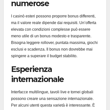
numerose
I casinò esteri possono proporre bonus differenti,
ma il valore reale dipende dai requisiti. Un’offerta
elevata con condizioni complesse può essere
meno utile di un bonus modesto e trasparente.
Bisogna leggere rollover, puntata massima, giochi
esclusi e scadenza. Il bonus non dovrebbe mai
spingere a superare il budget stabilito.
Esperienza
internazionale
Interfacce multilingue, tavoli live e tornei globali
possono creare una sensazione internazionale.
Per alcuni utenti questa varietà è interessante. È