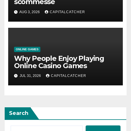
scommesse
AUG 3, 2026
CAPITALCATCHER
ONLINE GAMES
Why People Enjoy Playing
Online Casino Games
JUL 31, 2026
CAPITALCATCHER
Search