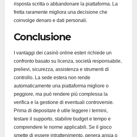
risposta scritta o abbandonare la piattaforma. La
fretta raramente migliora una decisione che
coinvolge denaro e dati personali.
Conclusione
I vantaggi dei casinò online esteri richiede un
confronto basato su licenza, società responsabile,
prelievi, sicurezza, assistenza e strumenti di
controllo. La sede estera non rende
automaticamente una piattaforma migliore o
peggiore, ma può rendere più complessa la
verifica e la gestione di eventuali controversie.
Prima di depositare è utile leggere i termini,
testare il supporto, stabilire budget e tempo e
comprendere le norme applicabili. Se il gioco
smette di essere intrattenimento, genera ansia o