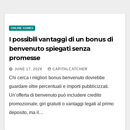
ONLINE GAMES
I possibili vantaggi di un bonus di
benvenuto spiegati senza
promesse
JUNE 17, 2026
CAPITALCATCHER
Chi cerca i migliori bonus benvenuto dovrebbe
guardare oltre percentuali e importi pubblicizzati.
Un’offerta di benvenuto può includere credito
promozionale, giri gratuiti o vantaggi legati al primo
deposito, ma il…