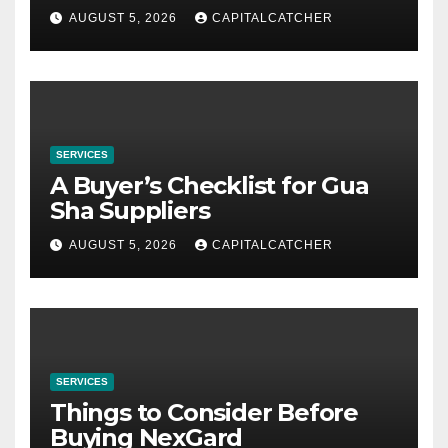
AUGUST 5, 2026
CAPITALCATCHER
SERVICES
A Buyer’s Checklist for Gua
Sha Suppliers
AUGUST 5, 2026
CAPITALCATCHER
SERVICES
Things to Consider Before
Buying NexGard