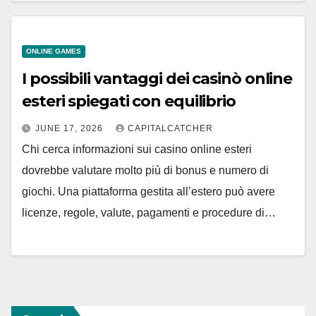
ONLINE GAMES
I possibili vantaggi dei casinò online
esteri spiegati con equilibrio
JUNE 17, 2026
CAPITALCATCHER
Chi cerca informazioni sui casino online esteri
dovrebbe valutare molto più di bonus e numero di
giochi. Una piattaforma gestita all’estero può avere
licenze, regole, valute, pagamenti e procedure di…