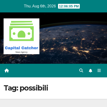
Skip
Thu. Aug 6th, 2026
12:06:05 PM
to
content
Tag:
possibili