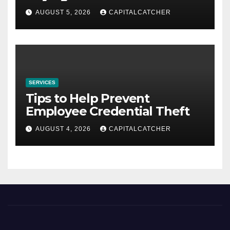
AUGUST 5, 2026
CAPITALCATCHER
SERVICES
Tips to Help Prevent
Employee Credential Theft
AUGUST 4, 2026
CAPITALCATCHER