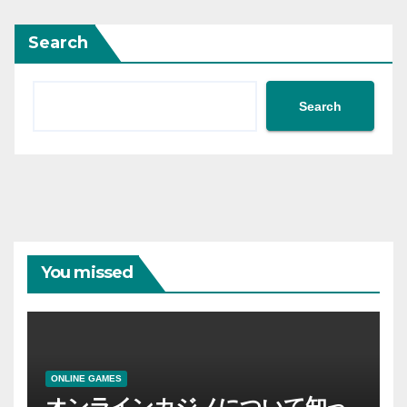
Search
Search
You missed
ONLINE GAMES
オンラインカジノについて知っ