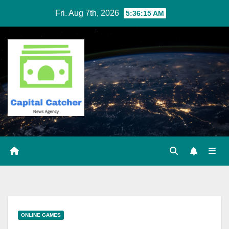
Skip
Fri. Aug 7th, 2026
5:36:16 AM
to
content
ONLINE GAMES