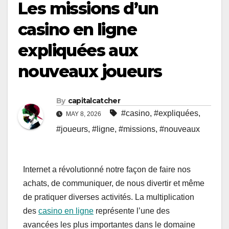
Les missions d’un
casino en ligne
expliquées aux
nouveaux joueurs
By
capitalcatcher
#casino
,
#expliquées
,
MAY 8, 2026
#joueurs
,
#ligne
,
#missions
,
#nouveaux
Internet a révolutionné notre façon de faire nos
achats, de communiquer, de nous divertir et même
de pratiquer diverses activités. La multiplication
des
casino en ligne
représente l’une des
avancées les plus importantes dans le domaine