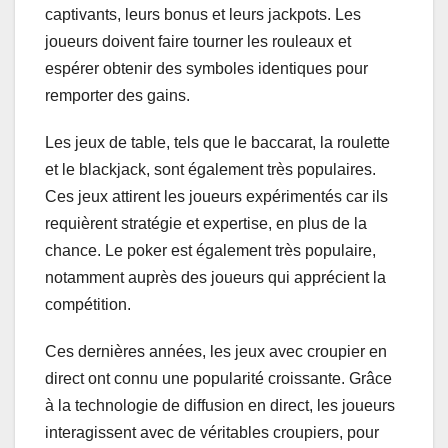
captivants, leurs bonus et leurs jackpots. Les
joueurs doivent faire tourner les rouleaux et
espérer obtenir des symboles identiques pour
remporter des gains.
Les jeux de table, tels que le baccarat, la roulette
et le blackjack, sont également très populaires.
Ces jeux attirent les joueurs expérimentés car ils
requièrent stratégie et expertise, en plus de la
chance. Le poker est également très populaire,
notamment auprès des joueurs qui apprécient la
compétition.
Ces dernières années, les jeux avec croupier en
direct ont connu une popularité croissante. Grâce
à la technologie de diffusion en direct, les joueurs
interagissent avec de véritables croupiers, pour