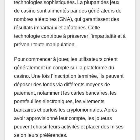
technologies sophistiquées. La plupart des jeux
de casino sont alimentés par des générateurs de
nombres aléatoires (GNA), qui garantissent des
résultats impartiaux et aléatoires. Cette
technologie contribue à préserver l’impartialité et à
prévenir toute manipulation.
Pour commencer à jouer, les utilisateurs créent
généralement un compte sur la plateforme du
casino. Une fois l’inscription terminée, ils peuvent
déposer des fonds via différents moyens de
paiement, notamment les cartes bancaires, les
portefeuilles électroniques, les virements
bancaires et parfois les cryptomonnaies. Après
avoir approvisionné leur compte, les joueurs
peuvent choisir leurs activités et placer des mises
selon leurs préférences.