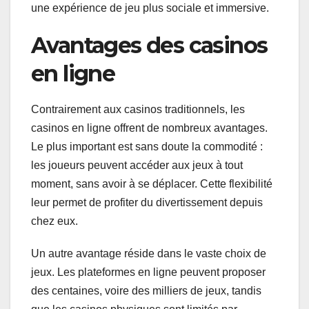
une expérience de jeu plus sociale et immersive.
Avantages des casinos
en ligne
Contrairement aux casinos traditionnels, les
casinos en ligne offrent de nombreux avantages.
Le plus important est sans doute la commodité :
les joueurs peuvent accéder aux jeux à tout
moment, sans avoir à se déplacer. Cette flexibilité
leur permet de profiter du divertissement depuis
chez eux.
Un autre avantage réside dans le vaste choix de
jeux. Les plateformes en ligne peuvent proposer
des centaines, voire des milliers de jeux, tandis