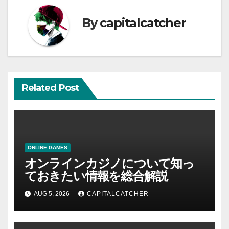
By
capitalcatcher
Related Post
ONLINE GAMES
オンラインカジノについて知っ
ておきたい情報を総合解説
AUG 5, 2026
CAPITALCATCHER