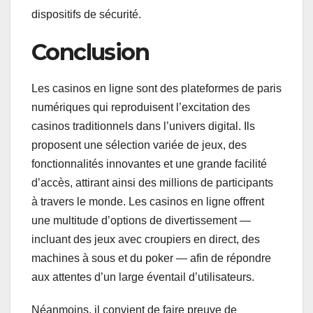
dispositifs de sécurité.
Conclusion
Les casinos en ligne sont des plateformes de paris
numériques qui reproduisent l’excitation des
casinos traditionnels dans l’univers digital. Ils
proposent une sélection variée de jeux, des
fonctionnalités innovantes et une grande facilité
d’accès, attirant ainsi des millions de participants
à travers le monde. Les casinos en ligne offrent
une multitude d’options de divertissement —
incluant des jeux avec croupiers en direct, des
machines à sous et du poker — afin de répondre
aux attentes d’un large éventail d’utilisateurs.
Néanmoins, il convient de faire preuve de