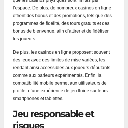
que les casinos physiques sont limités par
l’espace. De plus, de nombreux casinos en ligne
offrent des bonus et des promotions, tels que des
programmes de fidélité, des tours gratuits et des
bonus de bienvenue, afin d’attirer et de fidéliser
les joueurs.
De plus, les casinos en ligne proposent souvent
des jeux avec des limites de mise variées, les
rendant ainsi accessibles aux joueurs débutants
comme aux parieurs expérimentés. Enfin, la
compatibilité mobile permet aux utilisateurs de
profiter d’une expérience de jeu fluide sur leurs
smartphones et tablettes.
Jeu responsable et
risques